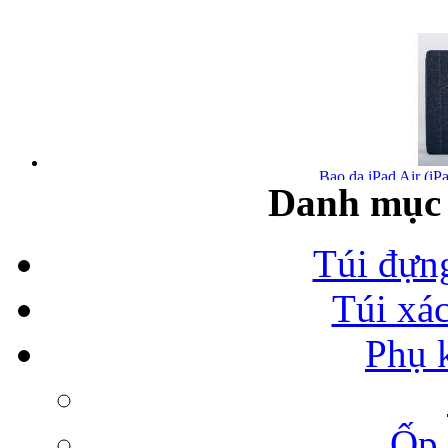
Bao da iPad Air (iPa
Danh mục 
Túi đựn
Túi xá
Bao da iPad Air chính
Phụ 
Ốp 