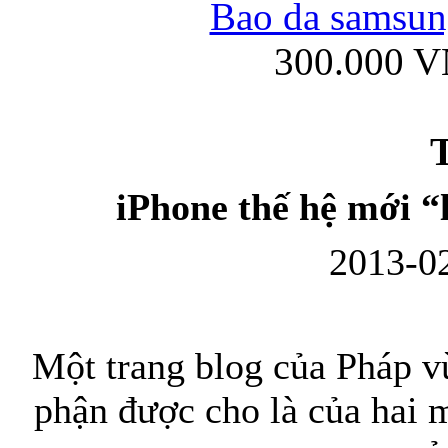
Bao da samsung
300.000 
Ốp lưng iPhone
T
iPhone thế hệ mới “
2013-02
Bao da Samsung Gala
Một trang blog của Pháp v
phận được cho là của hai 
Ốp lưng Samsung Galax