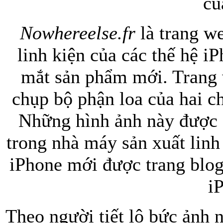
củ
Nowhereelse.fr
là trang w
linh kiện của các thế hệ i
mắt sản phẩm mới. Trang
chụp bộ phận loa của hai ch
Túi xách da 
Những hình ảnh này được 
trong nhà máy sản xuất linh
iPhone mới được trang blog 
Ốp lưng Sony Xp
i
Theo người tiết lộ bức ảnh 