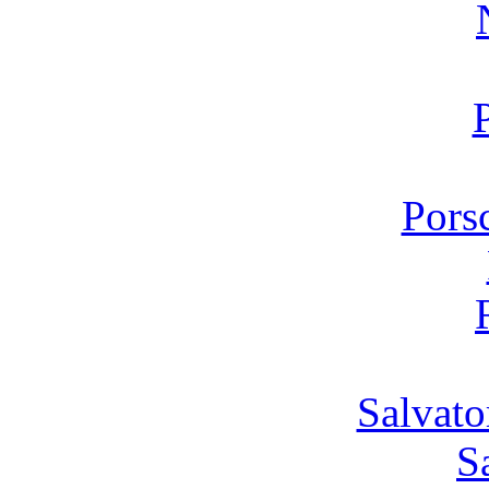
Pors
Salvato
S