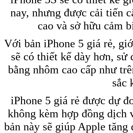
nay, nhưng được cải tiến c
cao và sở hữu cảm b
Túi đựng iP
Với bản iPhone 5 giá rẻ, gi
sẽ có thiết kế dày hơn, sử
bằng nhôm cao cấp như trê
Bao da Samsung Galaxy
sắc 
iPhone 5 giá rẻ được dự đ
không kèm hợp đồng dịch v
Bao da Samsung Ga
bản này sẽ giúp Apple tăng 