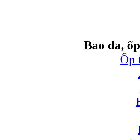
Bao da, ốp
Ốp 