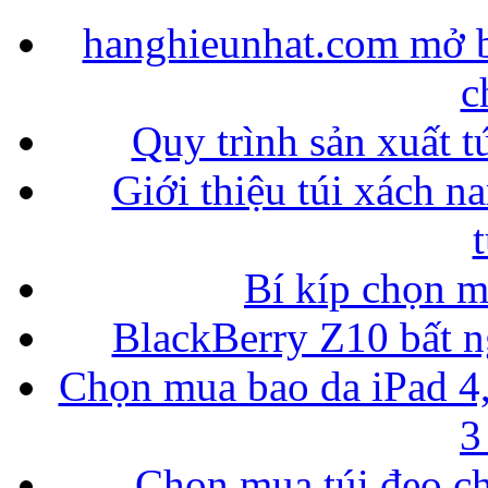
hanghieunhat.com mở b
c
Quy trình sản xuất t
Giới thiệu túi xách n
Bí kíp chọn 
BlackBerry Z10 bất ng
Chọn mua bao da iPad 4,
3
Chọn mua túi đeo ch