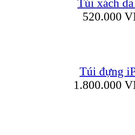
Túi xách da
Bao da iPad mini
520.000 
Túi đựng iP
Túi xách da đư
1.800.000 
Bao da iPad 4, iPad