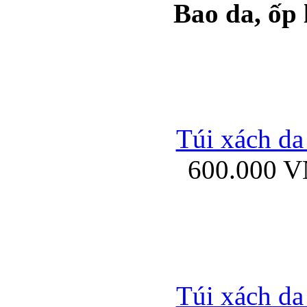
Bao da, ốp
Ốp lưng samsung Ga
Túi xách da
600.000 
Ốp lưng silicon Sam
Ốp lưng Samsung Gala
Túi xách da