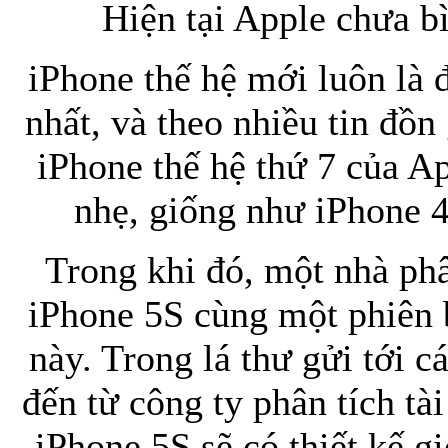
Hiện tại Apple chưa bì
iPhone thế hệ mới luôn là 
Bao da iPhone 5 
nhất, và theo nhiều tin đồn
iPhone thế hệ thứ 7 của Ap
nhẹ, giống như iPhone 4S
Túi đựng iPad S
Trong khi đó, một nhà phâ
iPhone 5S cùng một phiên 
này. Trong lá thư gửi tới 
Túi đựng iPad 
đến từ công ty phân tích tà
iPhone 5S sẽ có thiết kế g