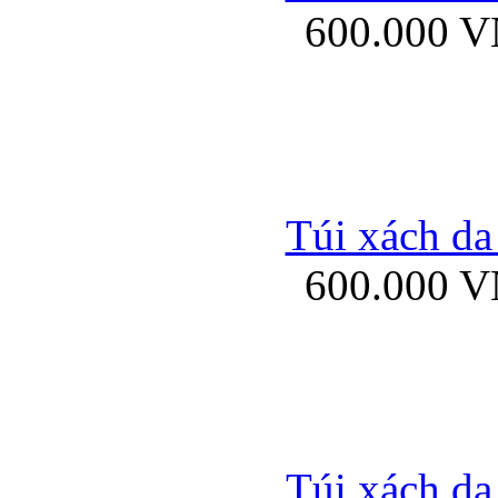
600.000 
Bao da samsung gal
Túi xách da
600.000 
Bao da Samsung Galaxy 
Túi xách da
Ốp lưng HTC