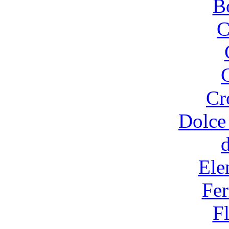
B
C
Cr
Dolce
Ele
Fer
F