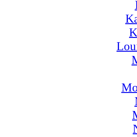
Ka
K
Lou
Mo