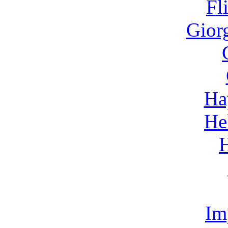
Fl
Gior
Ha
He
Im