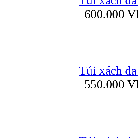
Túi xách da
Bao da iPhone 5 mở
600.000 
Bao da iPhone 
Túi xách da
550.000 
Bao da iPad Mini Bor