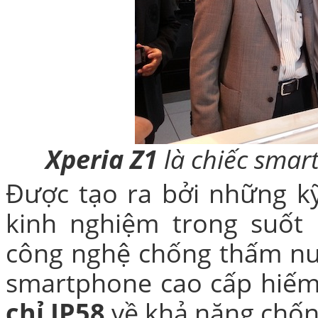
Bao da samsung galaxy
Bao da Samsung Galaxy 
Xperia Z1
là chiếc sma
Được tạo ra bởi những k
kinh nghiệm trong suốt 
công nghệ chống thấm nướ
Ốp lưng iPhone 
smartphone cao cấp hiếm 
chỉ IP58
về khả năng chố