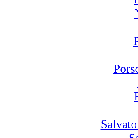
Pors
Salvato
S