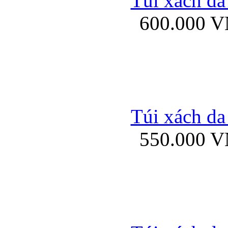
Túi xách da
Bao da iPhone 5 mở
600.000 
Bao da iPhone 
Túi xách da
550.000 
Bao da iPad Mini Bor