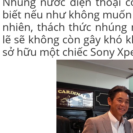
Nhúng nước điện thoại có
biết nếu như không muốn n
nhiên, thách thức nhúng 
lẽ sẽ không còn gây khó 
sở hữu một chiếc
Sony Xpe
Túi xách da 
Ốp lưng Sony Xp