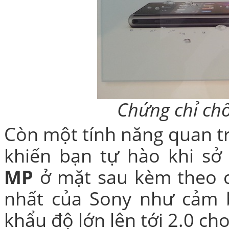
Túi đựng iP
Chứng chỉ ch
Bao da Samsung Galaxy
Còn một tính năng quan t
khiến bạn tự hào khi sở
MP
ở mặt sau kèm theo c
nhất của Sony như cảm b
Bao da Samsung Ga
khẩu độ lớn lên tới 2.0 ch