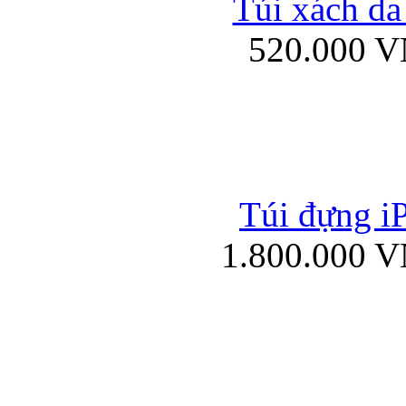
Túi xách da
Bao da iPad mini
520.000 
Túi đựng iP
Túi xách da đư
1.800.000 
Bao da iPad 4, iPad