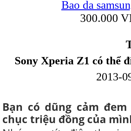
Bao da samsung
300.000 
Ốp lưng iPhone
T
Sony Xperia Z1 có thể đ
2013-09
Bao da Samsung Gala
Bạn có dũng cảm đem c
chục triệu đồng của mì
Ốp lưng Samsung Galax