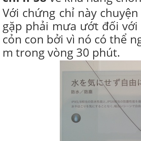
Với chứng chỉ này chuyệ
gặp phải mưa ướt đối với 
Bao da iPhone 5 
cỏn con bởi vì nó có thể 
m trong vòng 30 phút.
Túi đựng iPad S
Túi đựng iPad 