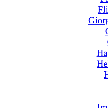
Fl
Gior
Ha
He
Im