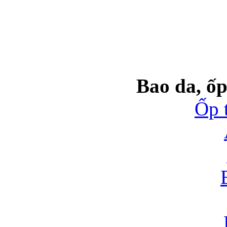
Bao da, ốp
Ốp 