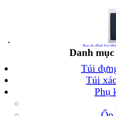
Bao da iPad Air (iPa
Danh mục 
Túi đựn
Túi xá
Bao da iPad Air chính
Phụ 
Ốp 