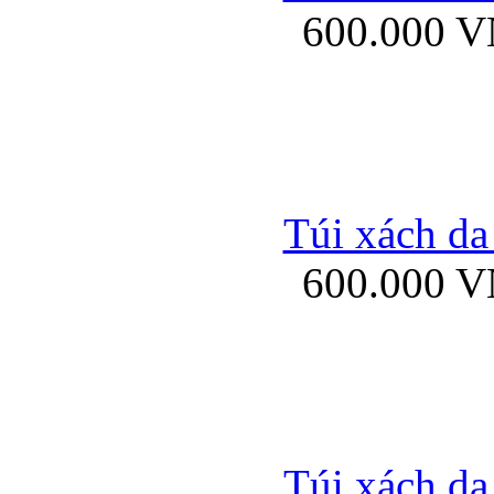
600.000 
Bao da samsung gal
Túi xách da
600.000 
Bao da Samsung Galaxy 
Túi xách da
Ốp lưng HTC