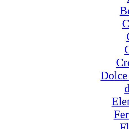
B
C
Cr
Dolce
Ele
Fer
F