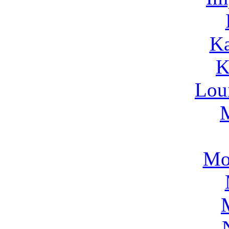
Ka
K
Lou
Mo