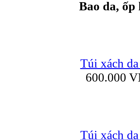
Bao da, ốp
Ốp lưng samsung Ga
Túi xách da
600.000 
Ốp lưng silicon Sam
Ốp lưng Samsung Gala
Túi xách da