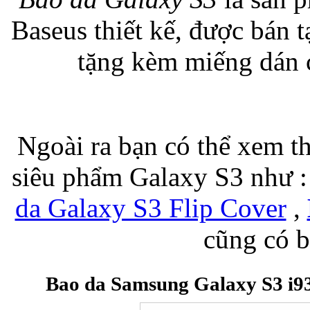
Baseus thiết kế, được bán 
Bao da iPhone 5 
tặng kèm miếng dán 
Ngoài ra bạn có thể xem t
Túi đựng iPad S
siêu phẩm Galaxy S3 như 
da Galaxy S3 Flip Cover
,
cũng có b
Túi đựng iPad 
Bao da Samsung Galaxy S3 i9