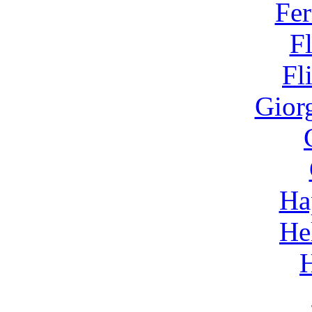
Fer
F
Fl
Gior
Ha
He