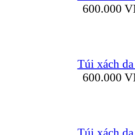
600.000 
Bao da samsung gal
Túi xách da
600.000 
Bao da Samsung Galaxy 
Túi xách da
Ốp lưng HTC