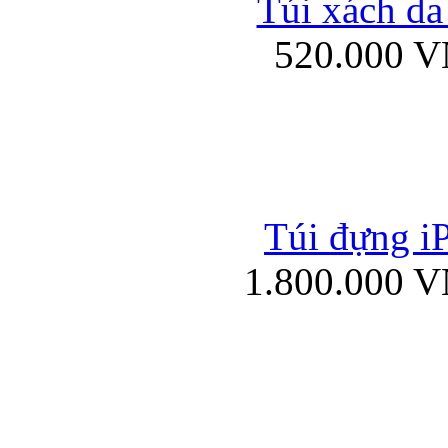
Túi xách da
Bao da iPad mini
520.000 
Túi đựng iP
Túi xách da đư
1.800.000 
Bao da iPad 4, iPad