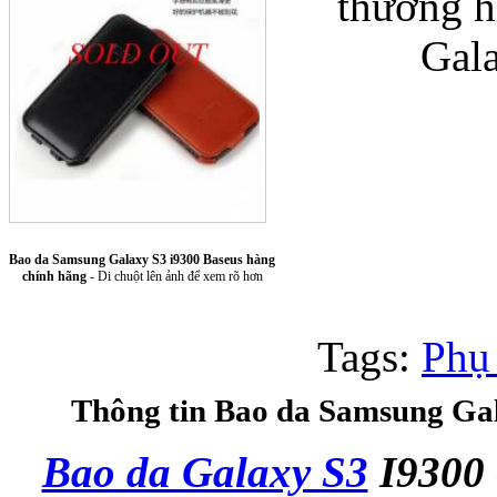
thương h
Gal
Túi xách da 
Bao da Samsung Galaxy S3 i9300 Baseus hàng
chính hãng
- Di chuột lên ảnh để xem rõ hơn
Tags:
Phụ
Ốp lưng Sony Xp
Thông tin Bao da Samsung Gal
Bao da Galaxy S3
I9300 