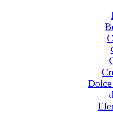
B
C
Cr
Dolce
Ele