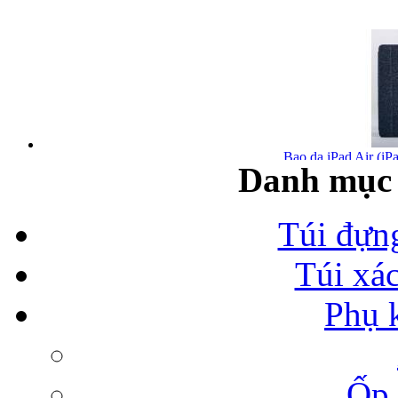
Bao da iPad Air (iPa
Danh mục 
Túi đựn
Túi xá
Bao da iPad Air chính
Phụ 
Ốp 