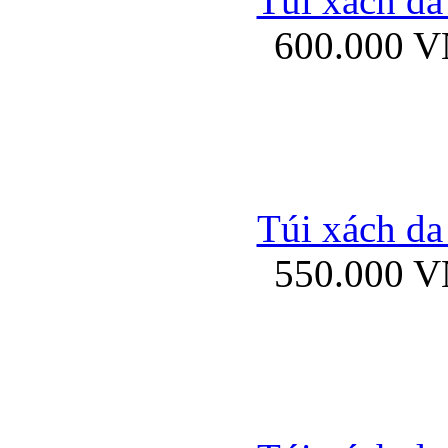
Túi xách da
Bao da iPhone 5 mở
600.000 
Bao da iPhone 
Túi xách da
550.000 
Bao da iPad Mini Bor