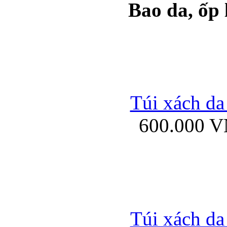
Bao da, ốp
Ốp lưng samsung Ga
Túi xách da
600.000 
Ốp lưng silicon Sam
Ốp lưng Samsung Gala
Túi xách da