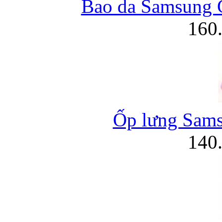
Bao da Samsung G
160
Ốp lưng Sams
140