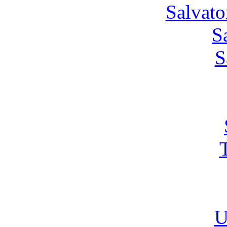
Salvato
S
S