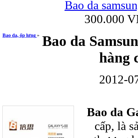
Bao da samsung
300.000 
Ốp lưng iPhone
Bao da, ốp lưng
»
Bao da Samsun
hàng 
2012-07
Bao da Samsung Gala
Bao da G
cấp, là 
Ốp lưng Samsung Galax