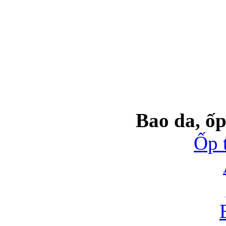
Bao da, ốp
Ốp 