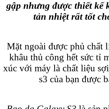
gập nhưng được thiết kế 
Bao da samsung galaxy
tản nhiệt rất tốt 
Mặt ngoài được phủ chất l
Bao da Samsung Galaxy 
khâu thủ công hết sức tỉ m
xúc với máy là chất liệu s
s3 của bạn được b
Ốp lưng iPhone 
Bao da Galaxy S3
là sản 