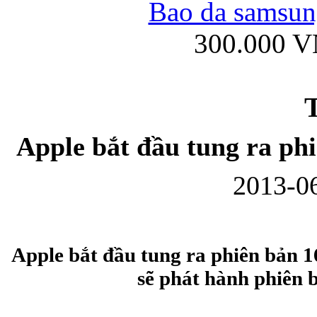
Bao da samsung
300.000 
Ốp lưng iPhone
T
Apple bắt đầu tung ra ph
2013-06
Bao da Samsung Gala
Apple bắt đầu tung ra phiên bản 1
sẽ phát hành phiên 
Ốp lưng Samsung Galax