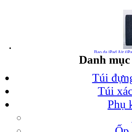
Bao da iPad Air (iPa
Danh mục 
Túi đựn
Túi xá
Bao da iPad Air chính
Phụ 
Ốp 