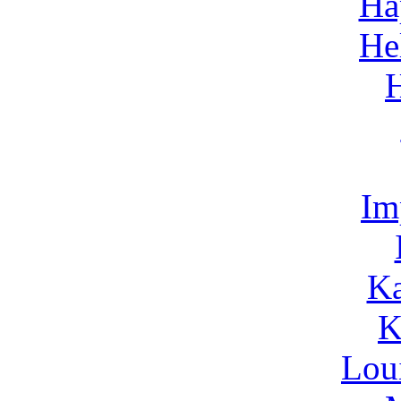
Ha
He
Im
Ka
K
Lou