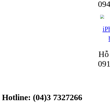
094
Hỗ 
091
Hotline: (04)3 7327266