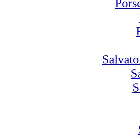
Pors
Salvato
S
S