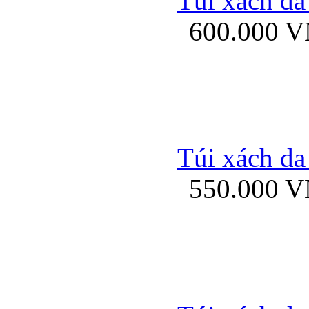
Túi xách da
Bao da iPhone 5 mở
600.000 
Bao da iPhone 
Túi xách da
550.000 
Bao da iPad Mini Bor