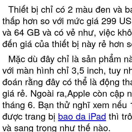
Thiết bị chỉ có 2 màu đen và 
thấp hơn so với mức giá 299 U
Bao da iPhone 5 
và 64 GB và có vẻ như, việc kh
đến giá của thiết bị này rẻ hơn 
Mặc dù đây chỉ là sản phẩm nà
Túi đựng iPad S
với màn hình chỉ 3,5 inch, tuy 
đoán rằng đây có thể là động th
giá rẻ. Ngoài ra,Apple còn cập 
tháng 6. Bạn thử nghĩ xem nếu 1
Túi đựng iPad 
được trang bị
bao da iPad
thì tr
và sang trọng như thế nào.