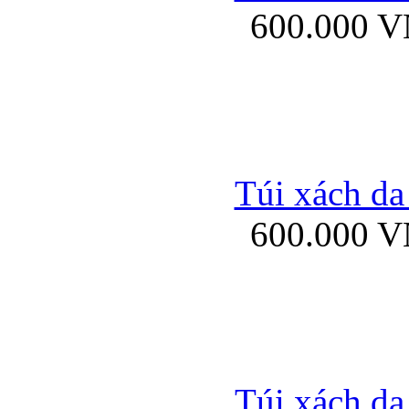
600.000 
Bao da samsung gal
Túi xách da
600.000 
Bao da Samsung Galaxy 
Túi xách da
Ốp lưng HTC