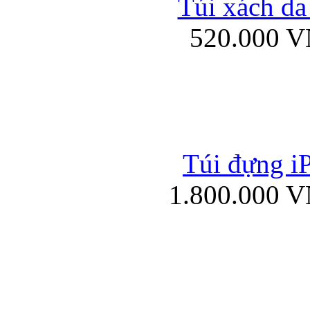
Túi xách da
Bao da iPad mini
520.000 
Túi đựng iP
Túi xách da đư
1.800.000 
Bao da iPad 4, iPad