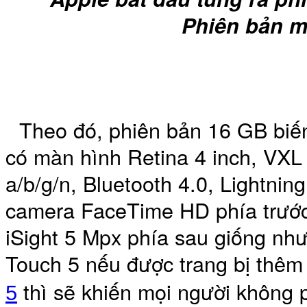
Phiên bản m
Bao da samsung galaxy
Theo đó, phiên bản 16 GB biến
Bao da Samsung Galaxy 
có màn hình Retina 4 inch, VXL 
a/b/g/n, Bluetooth 4.0, Lightning
camera FaceTime HD phía trước,
iSight 5 Mpx phía sau giống như
Ốp lưng iPhone 
Touch 5 nếu được trang bị thê
thì sẽ khiến mọi người không 
5