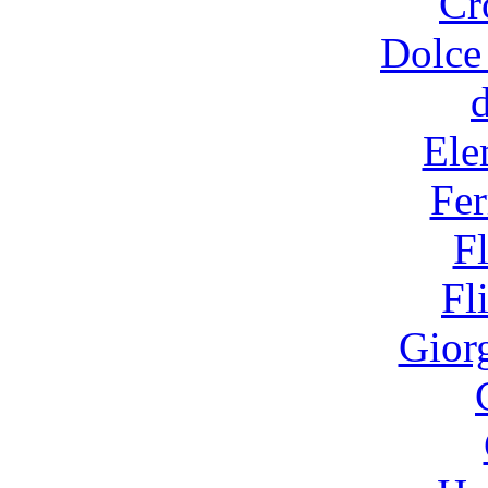
Cr
Dolce
Ele
Fer
F
Fl
Gior