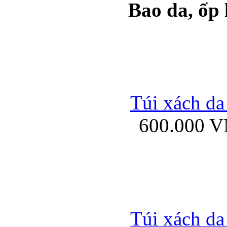
Bao da, ốp
Ốp lưng samsung Ga
Túi xách da
600.000 
Ốp lưng silicon Sam
Ốp lưng Samsung Gala
Túi xách da