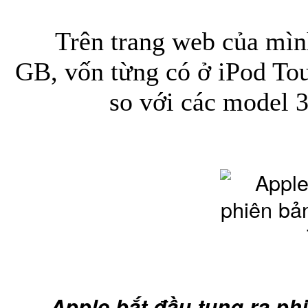
Trên trang web của mình, 
GB, vốn từng có ở iPod Tou
so với các model 
Túi xách da 
Ốp lưng Sony Xp
Apple bắt đầu tung ra ph