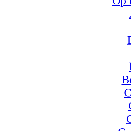
Ốp 
B
C