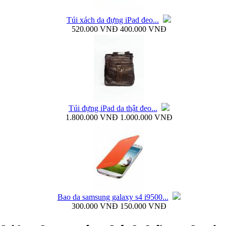
Túi xách da đựng iPad đeo...
520.000 VNĐ
400.000 VNĐ
Ốp lưng silicon Samsung Galaxy S4 Baseus...
Túi đựng iPad da thật đeo...
1.800.000 VNĐ
1.000.000 VNĐ
Ốp lưng Samsung Galaxy S4 i9500 Rock Naked...
Bao da samsung galaxy s4 i9500...
300.000 VNĐ
150.000 VNĐ
Bao da samsung galaxy s4 i9500 Flip Cover