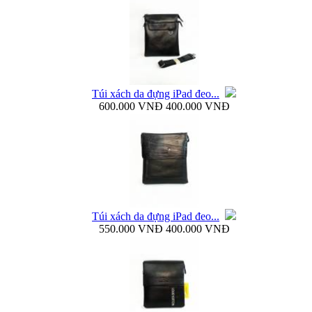
Bao da Samsung Galaxy S4 mini Flip Cover i9190...
Túi xách da đựng iPad đeo...
600.000 VNĐ
400.000 VNĐ
Túi đựng iPad da thật đeo chéo thời...
Túi xách da đựng iPad đeo...
550.000 VNĐ
400.000 VNĐ
Ốp lưng samsung Galaxy S4 i9500 Baseus...