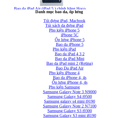
Bao da iPad Air (iPad 5 ) chính hãng Hoco...
Danh mục bao da, ốp lưng
Túi đựng iPad, Macbook
Túi xách da đựng iPad
Phụ kiện iPhone 5
iPhone 5C
Ốp lưng iPhone 5
Bao da iPhone 5
Phụ kiện iPad
Bao da iPad Air chính hãng Hoco Crystal Case...
Bao da iPad 4 3 2
Bao da iPad Mini
Bao da iPad mini 2 (Retina)
Bao Da iPad Air
Phụ kiện iPhone 4
Bao da iPhone 4, 4s
Ốp lưng iPhone 4, 4s
Phụ kiện Samsung
Bao da iPad Air cao cấp Baseus Folio siêu...
Samsung Galaxy Note 3 N9000
Samsung Galaxy S4 i9500
Samsung galaxy s4 mini i9190
Samsung Galaxy Note 2 N7100
Samsung Galaxy S3 i9300
Samsung Galaxy S3 mini i8190