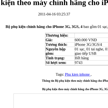
kiện theo máy chính hãng cho i
2011-04-16 03:25:37
Bộ phụ kiện chính hãng cho iPhone 3G, 3GS, 4
bao gồm 01 sạc, 
Bao da Samsung Galaxy S3 Mini i8190 Flip Cover...
Thương hiệu:
Giá:
600.000 VNĐ
Tương thích:
iPhone 3G/3GS/4
Nguyên hộp
01 sạc, 01 tai nghe, 0
gồm:
giao tiếp USB
Tình trạng:
Hết hàng
Số lượt xem:
9743
Ốp lưng HTC One M7 Nillkin
Tags:
Phu kien iphone
,
Thông tin Bộ phụ kiện theo máy chính hãng cho iPho
Bộ phụ kiện theo máy chính hãng cho iPhone 3G, 3G
Ốp lưng Sony Xperia Z LT36i Nillkin