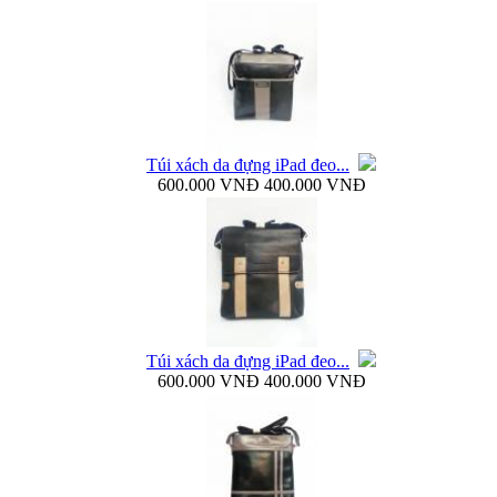
Bao da Galaxy Note 3 N900 mở ngang Zenus...
Túi xách da đựng iPad đeo...
600.000 VNĐ
400.000 VNĐ
Nắp lưng Samsung Galaxy Note 3 N9000 Baseus...
Túi xách da đựng iPad đeo...
600.000 VNĐ
400.000 VNĐ
Bao da Samsung Galaxy Note 3 N9000 Baseus Folio