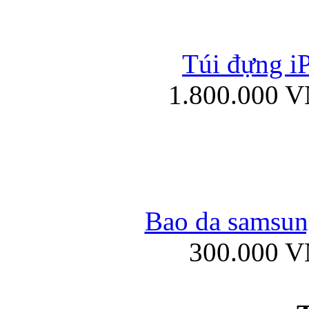
Túi đựng iP
Túi xách da đư
1.800.000 
Bao da iPad 4, iPad
Bao da samsung
300.000 
Ốp lưng iPhone