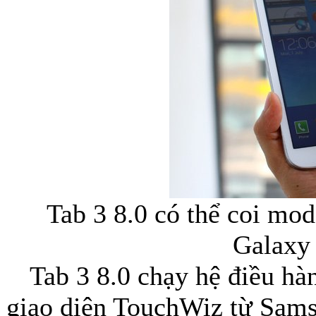
Bao da Samsung Galaxy
Bao da Samsung Ga
Tab 3 8.0 có thể coi mod
Galaxy 
Tab 3 8.0 chạy hệ điều hà
Bao da iPhone
giao diện TouchWiz từ Sams