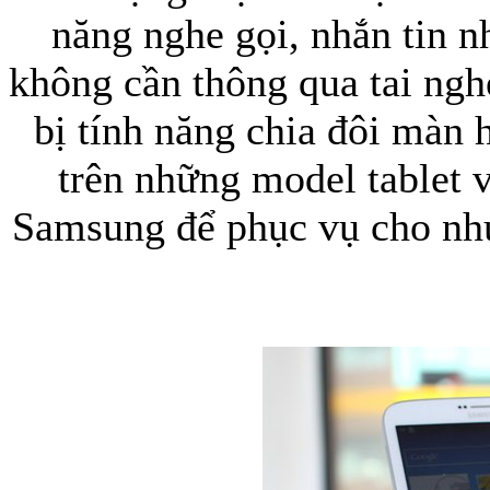
năng nghe gọi, nhắn tin n
không cần thông qua tai ng
Túi đựng iPad S
bị tính năng chia đôi màn
trên những model tablet 
Samsung để phục vụ cho nhu
Túi đựng iPad 
Túi đựng iP