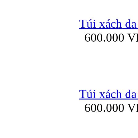
Túi xách da
600.000 
Ốp lưng Sony Xp
Túi xách da
Bao da iPhone 5 mở
600.000 