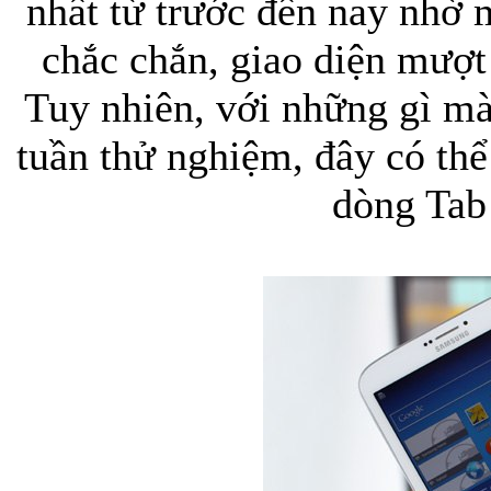
nhất từ trước đến nay nhờ
chắc chắn, giao diện mượt
Túi xách da 
Tuy nhiên, với những gì mà
tuần thử nghiệm, đây có thể
dòng Tab
Ốp lưng Sony Xp
Bao da samsung galaxy