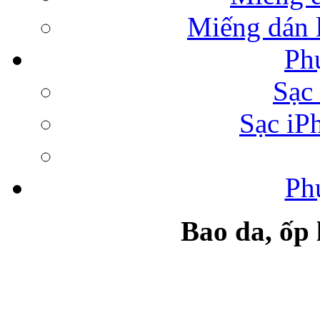
Miếng dán l
Ph
Bao da Samsung Galaxy 
Sạc 
Sạc iP
Ph
Túi đựng iPad da 
Bao da, ốp
Ốp lưng samsung Ga