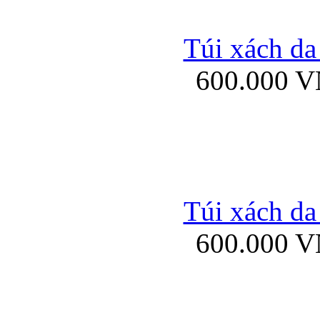
Túi xách da
600.000 
Bao da Samsung Galaxy 
Túi xách da
Ốp lưng HTC
600.000 
Ốp lưng Sony Xp