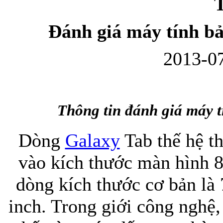
T
Đánh giá máy tính bả
2013-07
Bao da Samsung Gala
Thông tin đánh giá máy 
Dòng
Galaxy
Tab thế hệ t
Ốp lưng Samsung Galax
vào kích thước màn hình 8
dòng kích thước cơ bản là 7
inch. Trong giới công nghệ