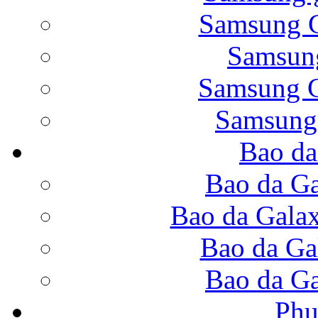
Samsung G
Samsung
Bao da Galaxy Note 
Samsung G
Samsung
Bao da
Nắp lưng Samsung Gala
Bao da Ga
Bao da Gala
Bao da Ga
Bao da Samsung Galaxy
Bao da Ga
Phụ