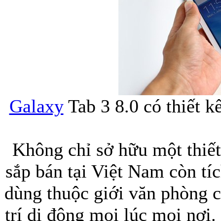
Bao da Samsung Galaxy 
Galaxy
Tab 3 8.0 có thiết k
Ốp lưng iPhone 
Không chỉ sở hữu một thiế
sắp bán tại Việt Nam còn t
Bao da iPhone 5 
dùng thuộc giới văn phòng c
trí di động mọi lúc mọi nơi