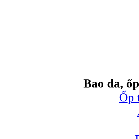
Bao da, ốp
Ốp 