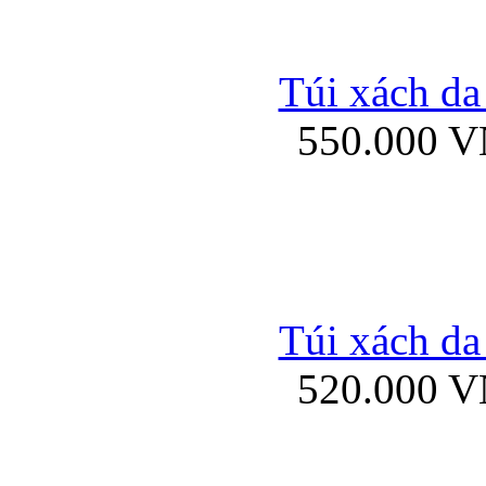
Bao da iPhone 
Túi xách da
550.000 
Bao da iPad Mini Bor
Túi xách da
Bao da iPad mini
520.000 