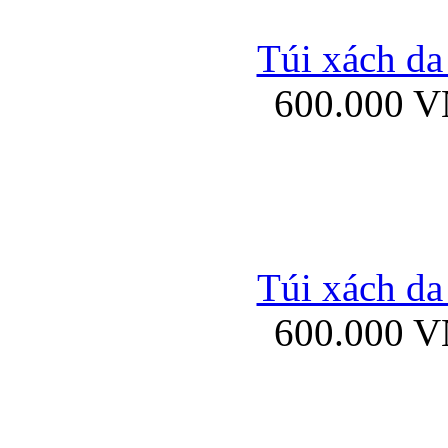
Túi xách da
600.000 
Ốp lưng silicon Sam
Ốp lưng Samsung Gala
Túi xách da
600.000 
Bao da samsung gal