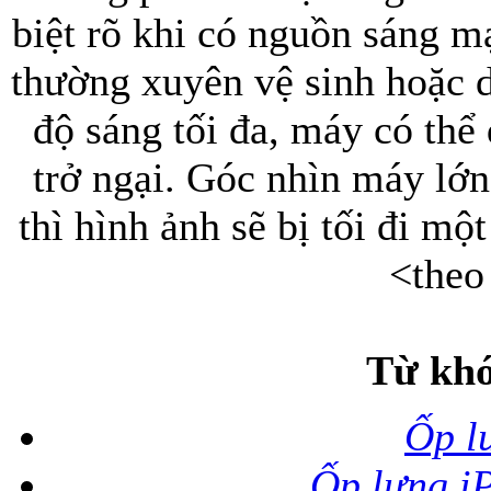
biệt rõ khi có nguồn sáng m
thường xuyên vệ sinh hoặc 
độ sáng tối đa, máy có thể 
trở ngại. Góc nhìn máy lớ
thì hình ảnh sẽ bị tối đi m
<theo
Từ khó
Ốp l
Ốp lưng i