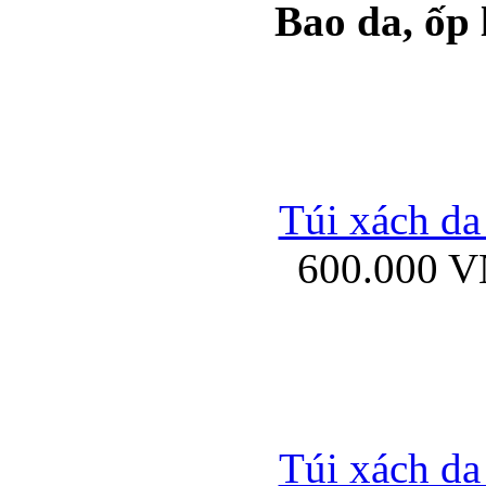
Bao da, ốp
Ốp lưng samsung Ga
Túi xách da
600.000 
Ốp lưng silicon Sam
Ốp lưng Samsung Gala
Túi xách da