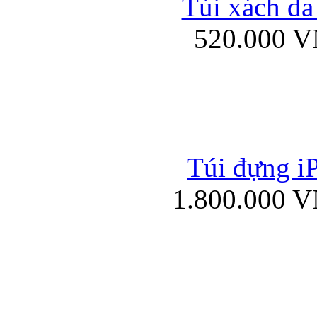
Túi xách da
Bao da iPad mini
520.000 
Túi đựng iP
Túi xách da đư
1.800.000 
Bao da iPad 4, iPad