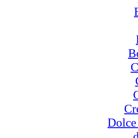
B
C
Cr
Dolce