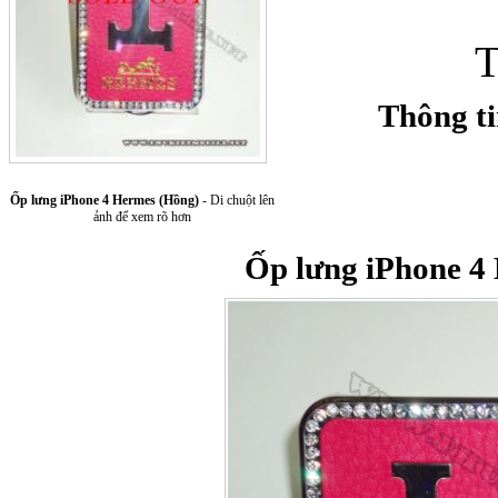
T
Thông t
Ốp lưng iPhone 4 Hermes (Hồng)
- Di chuột lên
Túi xách da 
ảnh để xem rõ hơn
Ốp lưng iPhone 4
Ốp lưng Sony Xp