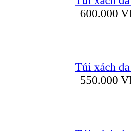
Túi xách da
Bao da iPhone 5 mở
600.000 
Bao da iPhone 
Túi xách da
550.000 
Bao da iPad Mini Bor