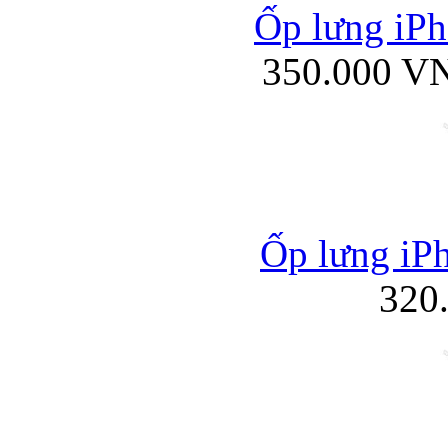
Ốp lưng iPh
350.000 V
Túi đựng iP
Bao da Samsung Galaxy
Ốp lưng iPh
320
Bao da Samsung Ga