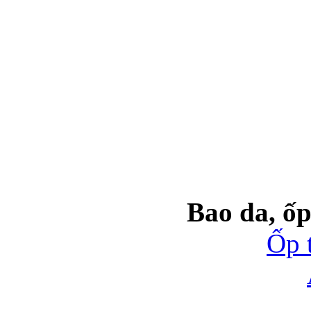
Bao da, ốp
Ốp 