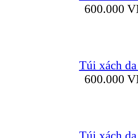
600.000 
Bao da samsung gal
Túi xách da
600.000 
Bao da Samsung Galaxy 
Túi xách da
Ốp lưng HTC