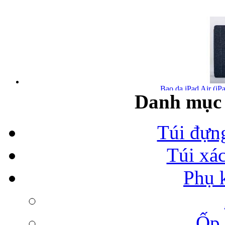
Bao da iPad Air (iPa
Danh mục 
Túi đựn
Túi xá
Bao da iPad Air chính
Phụ 
Ốp 