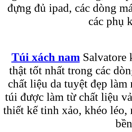
đựng đủ ipad, các dòng má
các phụ 
Bao da iPhone 5 
Túi xách nam
Salvatore 
Túi đựng iPad S
thật tốt nhất trong các d
chất liệu da tuyệt đẹp làm
túi được làm từ chất liệu 
thiết kế tinh xảo, khéo léo,
Túi đựng iPad 
bền