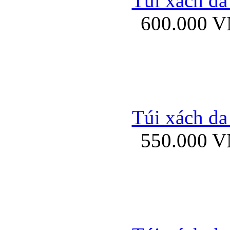
Túi xách da
Bao da iPhone 5 mở
600.000 
Bao da iPhone 
Túi xách da
550.000 
Bao da iPad Mini Bor