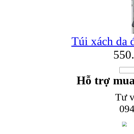
Túi xách da 
550
Hỗ trợ mua
Tư v
094