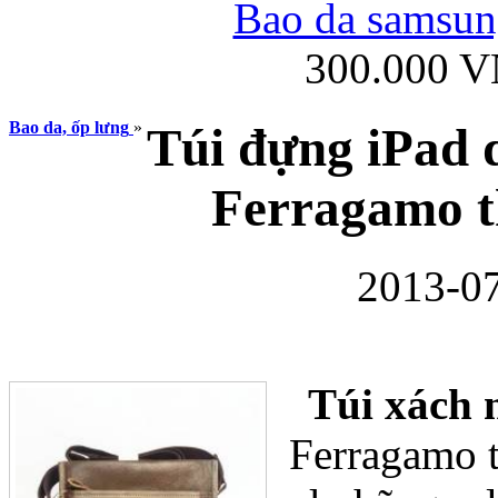
Bao da samsung
300.000 
Ốp lưng iPhone
Bao da, ốp lưng
»
Túi đựng iPad d
Ferragamo th
2013-07
Bao da Samsung Gala
Túi xách 
Ferragamo t
Ốp lưng Samsung Galax