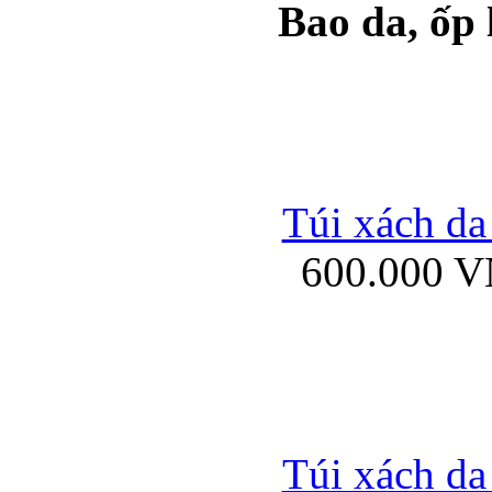
Bao da, ốp
Ốp lưng samsung Ga
Túi xách da
600.000 
Ốp lưng silicon Sam
Ốp lưng Samsung Gala
Túi xách da