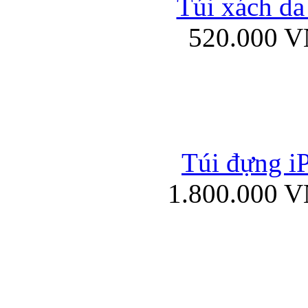
Túi xách da
Bao da iPad mini
520.000 
Túi đựng iP
Túi xách da đư
1.800.000 
Bao da iPad 4, iPad