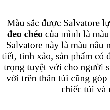
Màu sắc được Salvatore l
Túi đựng iP
đeo chéo
của mình là màu n
Salvatore này là màu nâu n
tiết, tinh xảo, sản phẩm có
Bao da Samsung Galaxy
trọng tuyệt với cho người
với trên thân túi cũng gó
chiếc túi và
Bao da Samsung Ga