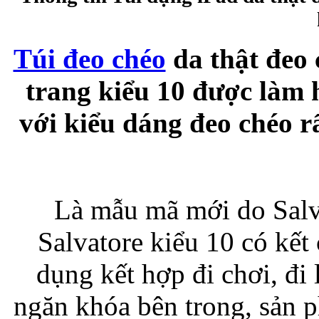
Bao da samsung galaxy
Túi đeo chéo
da thật đeo 
trang kiểu 10 được làm h
với kiểu dáng đeo chéo r
Bao da Samsung Galaxy 
Là mẫu mã mới do Salva
Salvatore kiểu 10 có kết 
Ốp lưng iPhone 
dụng kết hợp đi chơi, đi
ngăn khóa bên trong, sản 