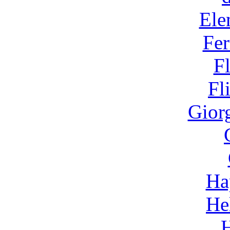
Ele
Fer
F
Fl
Gior
Ha
He