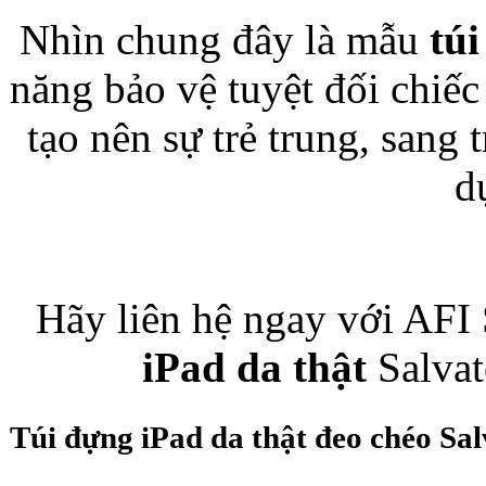
Nhìn chung đây là mẫu
tú
năng bảo vệ tuyệt đối chiế
Bao da iPhone
tạo nên sự trẻ trung, sang 
d
Hãy liên hệ ngay với AFI
iPad da thật
Salvat
Túi đựng iPad da thật đeo chéo Sa