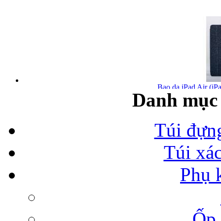
Bao da iPad Air (iPa
Danh mục 
Túi đựn
Túi xá
Bao da iPad Air chính
Phụ 
Ốp 