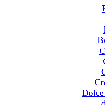
B
C
Cr
Dolce