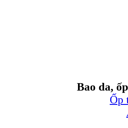
Bao da, ốp
Ốp 