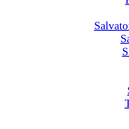
Salvato
S
S