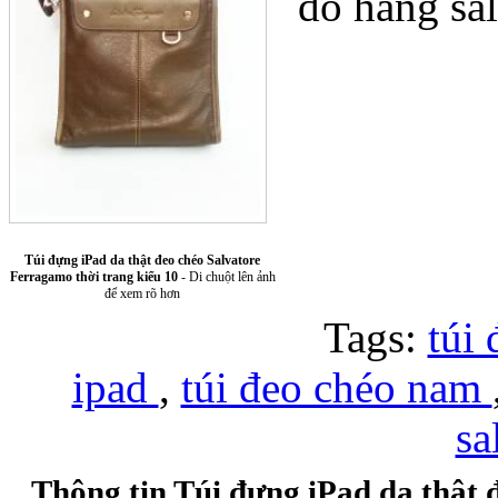
do hãng sal
Túi xách da 
Túi đựng iPad da thật đeo chéo Salvatore
Ferragamo thời trang kiểu 10
- Di chuột lên ảnh
để xem rõ hơn
Tags:
túi
ipad
,
túi đeo chéo nam
Ốp lưng Sony Xp
sa
Thông tin Túi đựng iPad da thật 