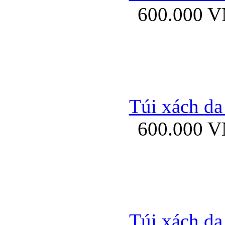
600.000 
Bao da samsung gal
Túi xách da
600.000 
Bao da Samsung Galaxy 
Túi xách da
Ốp lưng HTC