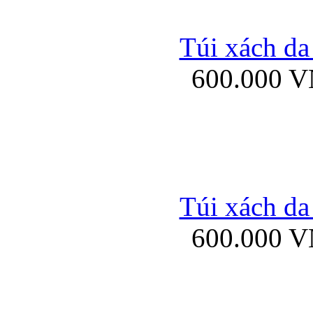
Túi xách da
600.000 
Bao da Samsung Galaxy 
Túi xách da
Ốp lưng HTC
600.000 
Ốp lưng Sony Xp