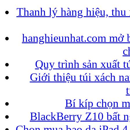
Thanh lý hàng hiệu, thu
hanghieunhat.com mở b
c
Quy trình sản xuất t
Giới thiệu túi xách n
Bí kíp chọn 
BlackBerry Z10 bất ng
Chọn mua bao da iPad 4,