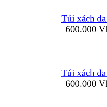
Túi xách da
600.000 
Ốp lưng Sony Xp
Túi xách da
Bao da iPhone 5 mở
600.000 