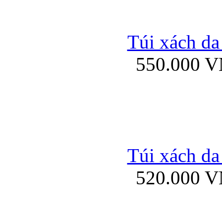
Bao da iPhone 
Túi xách da
550.000 
Bao da iPad Mini Bor
Túi xách da
Bao da iPad mini
520.000 