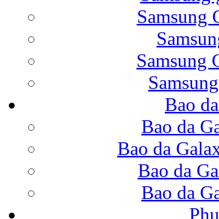
Samsung G
Samsung
Bao da Galaxy Note 
Samsung G
Samsung
Bao da
Nắp lưng Samsung Gala
Bao da Ga
Bao da Gala
Bao da Ga
Bao da Samsung Galaxy
Bao da Ga
Phụ