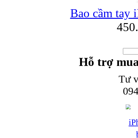
Bao cầm tay i
450
Hỗ trợ mua
Tư v
094