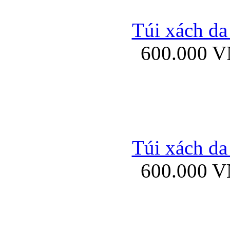
Túi xách da
600.000 
Ốp lưng silicon Sam
Ốp lưng Samsung Gala
Túi xách da
600.000 
Bao da samsung gal