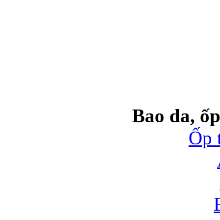
Bao da, ốp
Ốp 