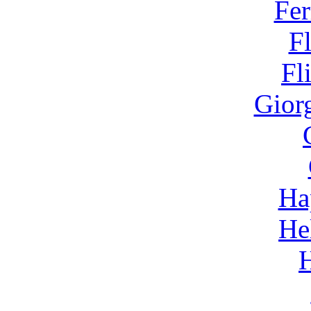
Fer
F
Fl
Gior
Ha
He