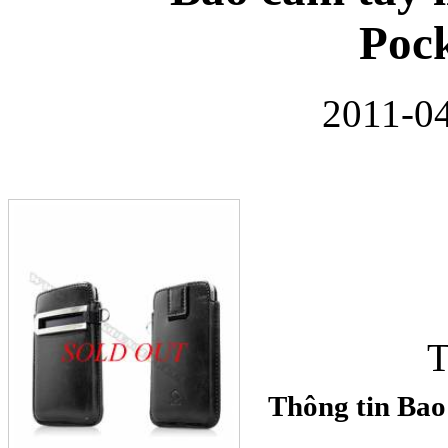
Pock
2011-04
Bao da Samsung Gala
Ốp lưng Samsung Galax
T
Thông tin Bao