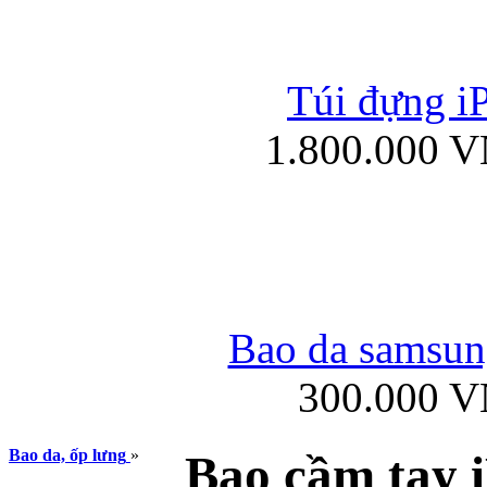
Túi đựng iP
Túi xách da đư
1.800.000 
Bao da iPad 4, iPad
Bao da samsung
300.000 
Ốp lưng iPhone
Bao da, ốp lưng
»
Bao cầm tay 