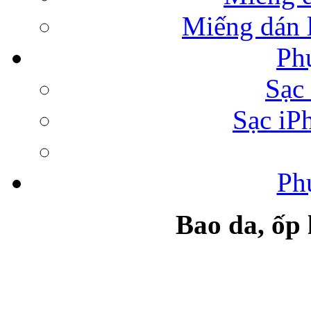
Miếng dán l
Ph
Bao da Samsung Galaxy 
Sạc 
Sạc iP
Ph
Túi đựng iPad da 
Bao da, ốp
Ốp lưng samsung Ga