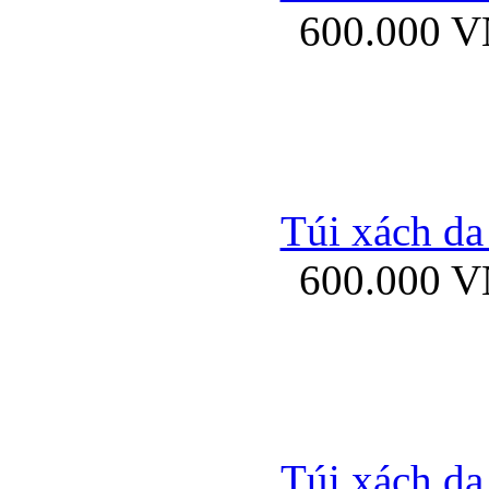
600.000 
Bao da samsung gal
Túi xách da
600.000 
Bao da Samsung Galaxy 
Túi xách da
Ốp lưng HTC