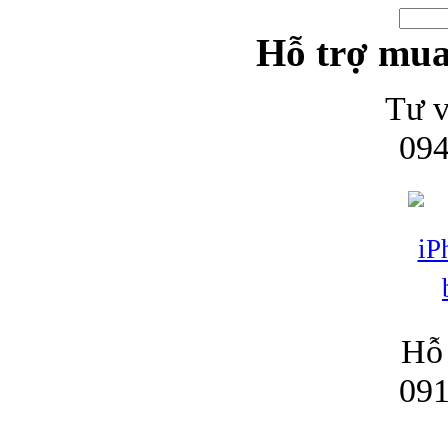
Hỗ trợ mua
Tư v
Bao da iPhone
094
Hỗ 
091