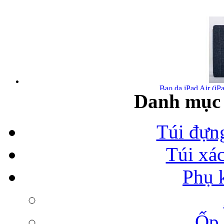
Bao da iPad Air (iPa
Danh mục 
Túi đựn
Túi xá
Bao da iPad Air chính
Phụ 
Ốp 