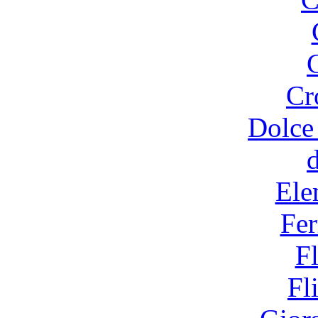
Cr
Dolce
Ele
Fer
F
Fl