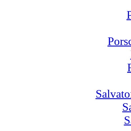
Pors
Salvato
S
S