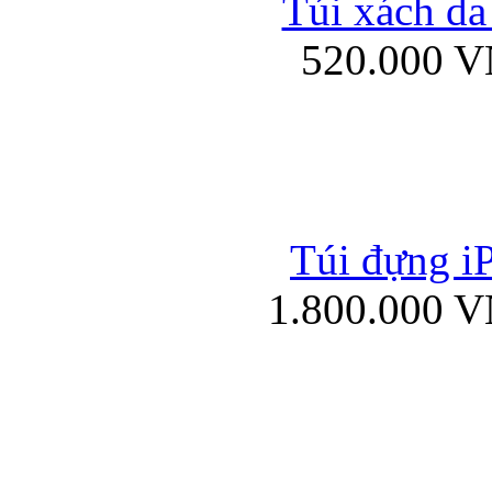
Túi xách da
Bao da iPad mini
520.000 
Túi đựng iP
Túi xách da đư
1.800.000 
Bao da iPad 4, iPad