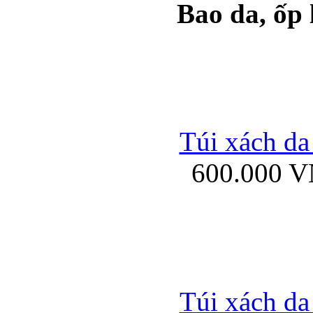
Bao da, ốp
Ốp lưng samsung Ga
Túi xách da
600.000 
Ốp lưng silicon Sam
Ốp lưng Samsung Gala
Túi xách da