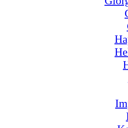
Gior
Ha
He
Im