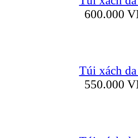
Túi xách da
Bao da iPhone 5 mở
600.000 
Bao da iPhone 
Túi xách da
550.000 
Bao da iPad Mini Bor