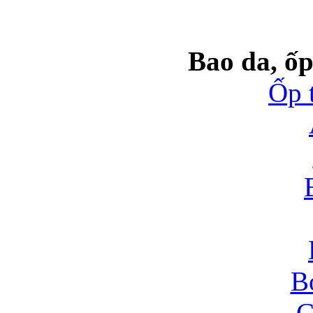
Bao da, ốp
Ốp 
B
C