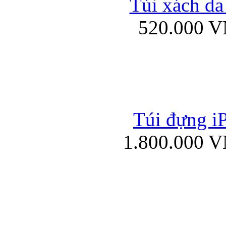
Túi xách da
Bao da iPad mini
520.000 
Túi đựng iP
Túi xách da đư
1.800.000 
Bao da iPad 4, iPad