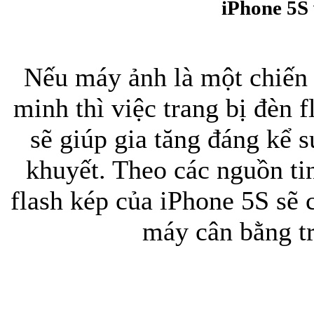
iPhone 5S 
Nếu máy ảnh là một chiến 
minh thì việc trang bị đèn 
sẽ giúp gia tăng đáng kể 
Túi xách da 
khuyết. Theo các nguồn tin
flash kép của iPhone 5S sẽ
máy cân bằng tr
Ốp lưng Sony Xp