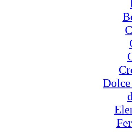
B
C
Cr
Dolce
Ele
Fer