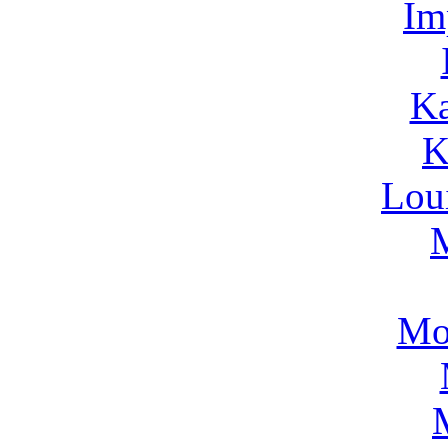
Im
Ka
K
Lou
Mo