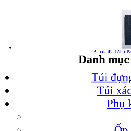
Bao da iPad Air (iPa
Danh mục 
Túi đựn
Túi xá
Bao da iPad Air chính
Phụ 
Ốp 