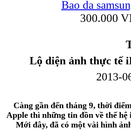
Bao da samsung
300.000 
Ốp lưng iPhone
T
Lộ diện ảnh thực tế 
2013-06
Bao da Samsung Gala
Càng gần đến tháng 9, thời đi
Apple thì những tin đồn về thế hệ 
Ốp lưng Samsung Galax
Mới đây, đã có một vài hình ảnh 