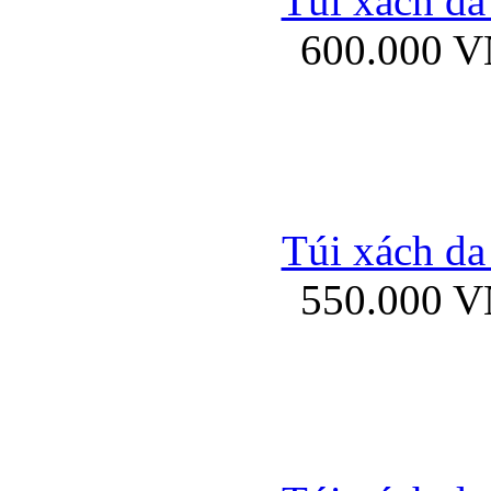
Túi xách da
Bao da iPhone 5 mở
600.000 
Bao da iPhone 
Túi xách da
550.000 
Bao da iPad Mini Bor