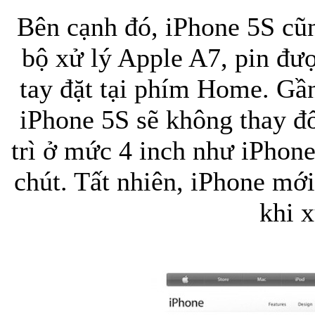
Bên cạnh đó, iPhone 5S cũ
Bao da iPhone 5 
bộ xử lý Apple A7, pin đượ
tay đặt tại phím Home. Gần
iPhone 5S sẽ không thay đ
trì ở mức 4 inch như iPhon
Túi đựng iPad S
chút. Tất nhiên, iPhone mớ
khi 
Túi đựng iPad 