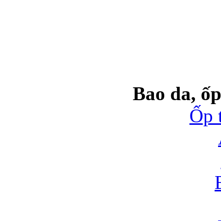
Bao da, ốp
Ốp 