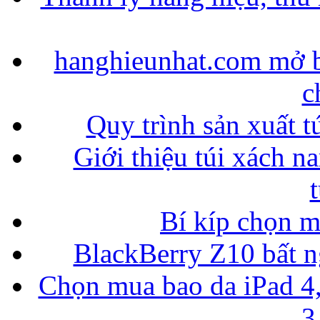
hanghieunhat.com mở b
c
Quy trình sản xuất t
Giới thiệu túi xách n
Bí kíp chọn 
BlackBerry Z10 bất ng
Chọn mua bao da iPad 4,
3