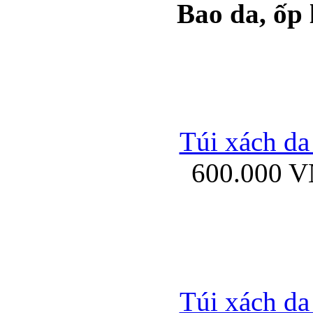
Bao da, ốp
Ốp lưng samsung Ga
Túi xách da
600.000 
Ốp lưng silicon Sam
Ốp lưng Samsung Gala
Túi xách da