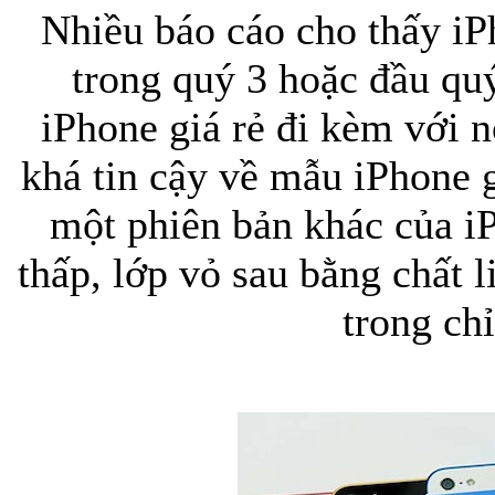
Nhiều báo cáo cho thấy i
trong quý 3 hoặc đầu quý
Bao da iPhone
iPhone giá rẻ đi kèm với 
khá tin cậy về mẫu iPhone gi
một phiên bản khác của i
thấp, lớp vỏ sau bằng chất 
trong ch