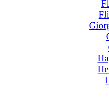
F
Fl
Gior
Ha
He