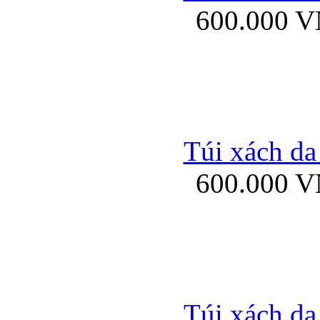
600.000 
Bao da samsung gal
Túi xách da
600.000 
Bao da Samsung Galaxy 
Túi xách da
Ốp lưng HTC