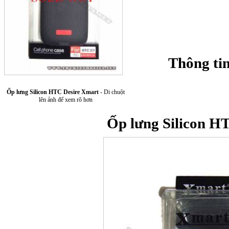
Thông ti
Ốp lưng Silicon HTC Desire Xmart
- Di chuột
Túi xách da 
lên ảnh để xem rõ hơn
Ốp lưng Silicon H
Ốp lưng Sony Xp