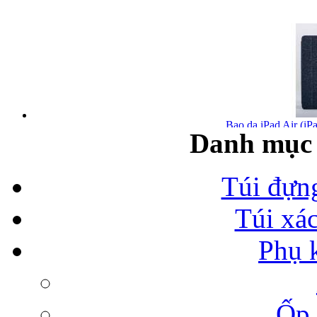
Bao da iPad Air (iPa
Danh mục 
Túi đựn
Túi xá
Bao da iPad Air chính
Phụ 
Ốp 