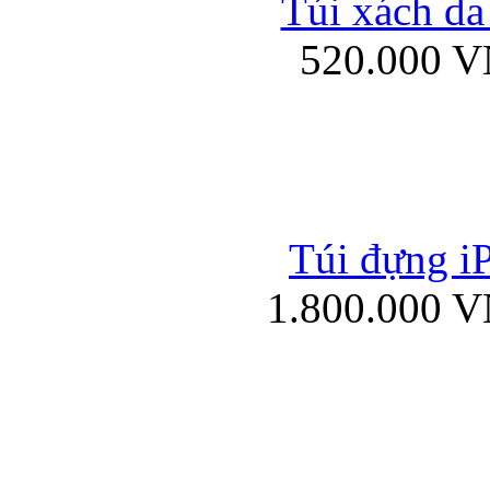
Túi xách da
Bao da iPad mini
520.000 
Túi đựng iP
Túi xách da đư
1.800.000 
Bao da iPad 4, iPad