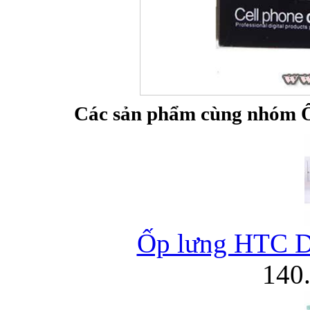
Bao da iPhone 5 
Các sản phẩm cùng nhóm Ố
Túi đựng iPad S
Ốp lưng HTC De
Túi đựng iPad 
140