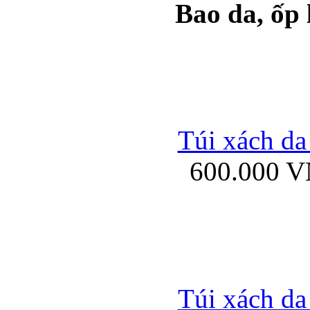
Bao da, ốp
Ốp lưng samsung Ga
Túi xách da
600.000 
Ốp lưng silicon Sam
Ốp lưng Samsung Gala
Túi xách da