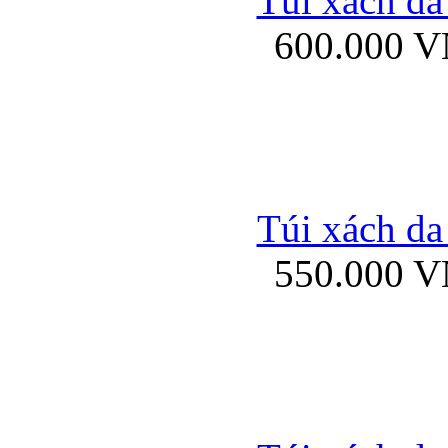
Túi xách da
Bao da iPhone 5 mở
600.000 
Bao da iPhone 
Túi xách da
550.000 
Bao da iPad Mini Bor