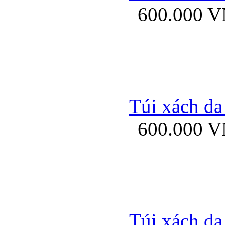
600.000 
Bao da samsung gal
Túi xách da
600.000 
Bao da Samsung Galaxy 
Túi xách da
Ốp lưng HTC