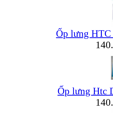
Túi đựng iP
Ốp lưng HTC B
140
Bao da Samsung Galaxy
Ốp lưng Htc D
140
Bao da Samsung Ga