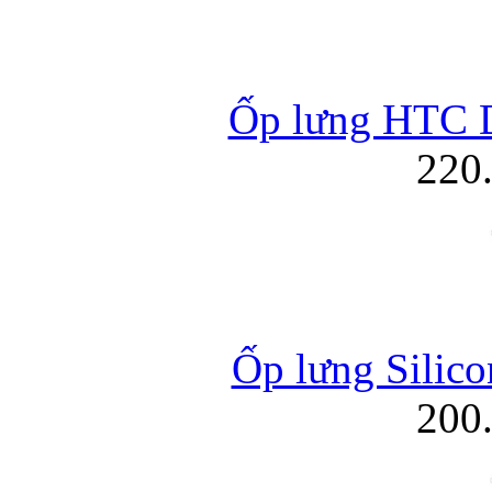
Ốp lưng HTC D
220
Ốp lưng Silico
200