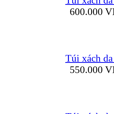
Túi xách da
Bao da iPhone 5 mở
600.000 
Bao da iPhone 
Túi xách da
550.000 
Bao da iPad Mini Bor