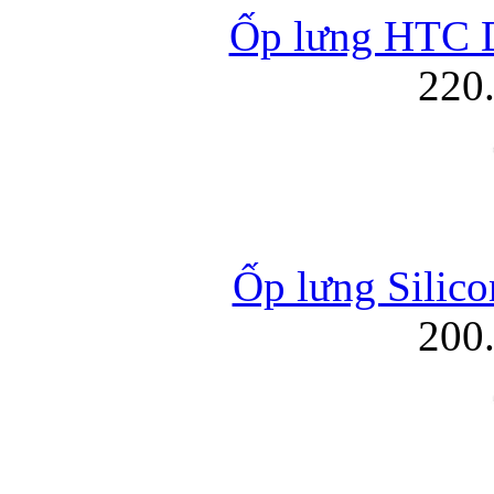
Ốp lưng HTC D
220
Ốp lưng Silico
200