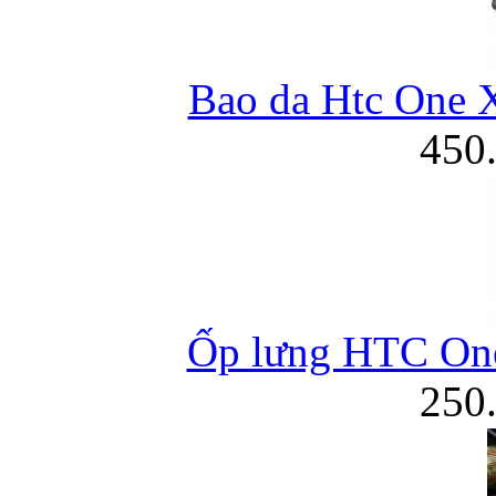
Bao da Htc One 
450
Ốp lưng HTC On
250