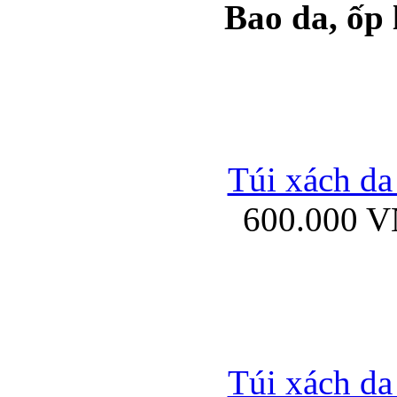
Bao da, ốp
Ốp lưng samsung Ga
Túi xách da
600.000 
Ốp lưng silicon Sam
Ốp lưng Samsung Gala
Túi xách da