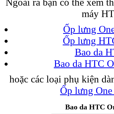
Ngoài ra bạn có thể xem t
máy HT
Bao da iPhone 5 
Ốp lưng On
Ốp lưng HT
Bao da 
Túi đựng iPad S
Bao da HTC O
hoặc các loại phụ kiện 
Ốp lưng One
Túi đựng iPad 
Bao da HTC On