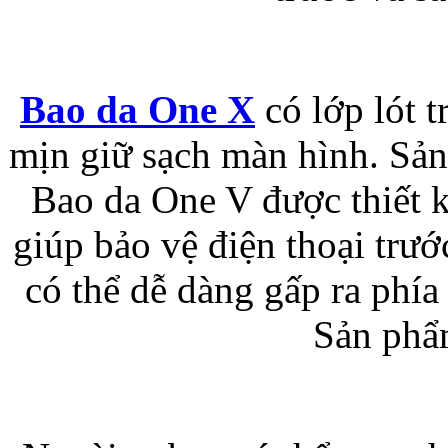
Bao da samsung galaxy
Bao da One X
có lớp lót t
mịn giữ sạch màn hình. Sản
Bao da One V được thiết k
Bao da Samsung Galaxy 
giúp bảo vệ điện thoại trư
có thể dễ dàng gấp ra phía 
Sản phẩ
Ốp lưng iPhone 