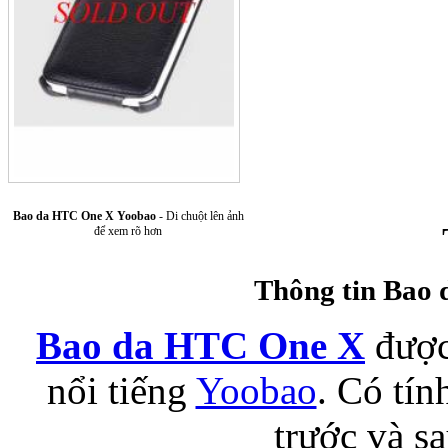
Túi xách da 
Bao da HTC One X Yoobao
- Di chuột lên ảnh
để xem rõ hơn
Thông tin Bao
Bao da HTC One X
được
Ốp lưng Sony Xp
nổi tiếng
Yoobao
. Có tín
trước và sa