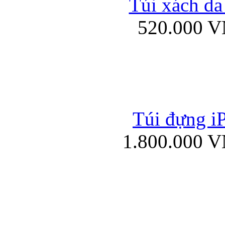
Túi xách da
Bao da iPad mini
520.000 
Túi đựng iP
Túi xách da đư
1.800.000 
Bao da iPad 4, iPad