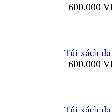
600.000 
Bao da samsung gal
Túi xách da
600.000 
Bao da Samsung Galaxy 
Túi xách da
Ốp lưng HTC