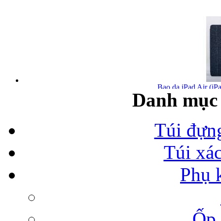
Bao da iPad Air (iPa
Danh mục 
Túi đựn
Túi xá
Bao da iPad Air chính
Phụ 
Ốp 