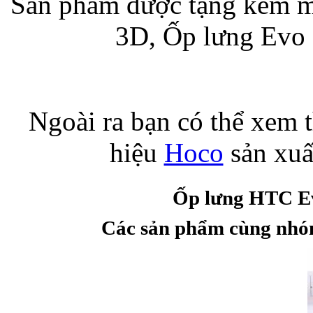
Sản phẩm được tặng kèm m
3D, Ốp lưng Evo
Bao da iPhone 5 
Ngoài ra bạn có thể xem
hiệu
Hoco
sản xuấ
Túi đựng iPad S
Ốp lưng HTC Ev
Các sản phẩm cùng nhó
Túi đựng iPad 