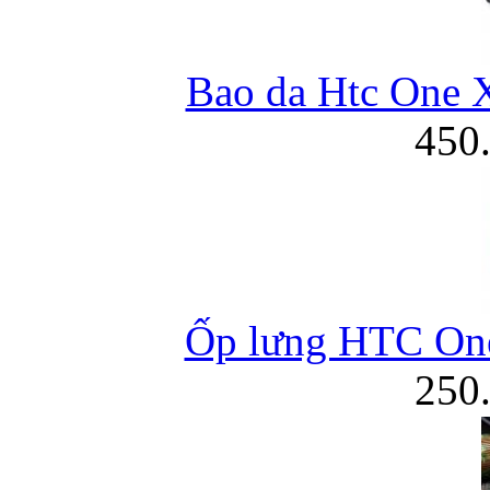
Bao da Htc One 
450
Ốp lưng HTC On
250