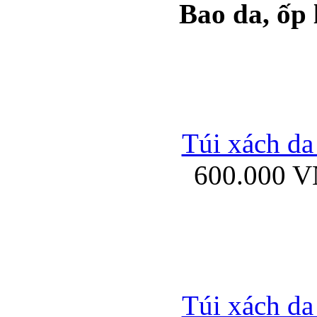
Bao da, ốp
Ốp lưng samsung Ga
Túi xách da
600.000 
Ốp lưng silicon Sam
Ốp lưng Samsung Gala
Túi xách da