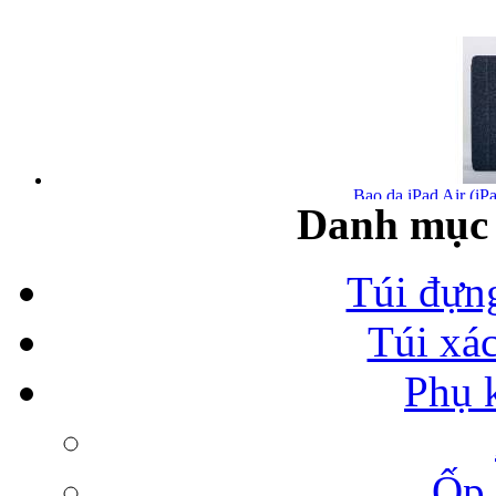
Bao da iPad Air (iPa
Danh mục 
Túi đựn
Túi xá
Bao da iPad Air chính
Phụ 
Ốp 