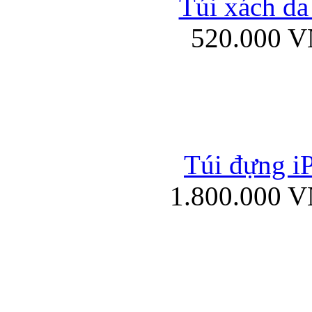
Túi xách da
Bao da iPad mini
520.000 
Túi đựng iP
Túi xách da đư
1.800.000 
Bao da iPad 4, iPad