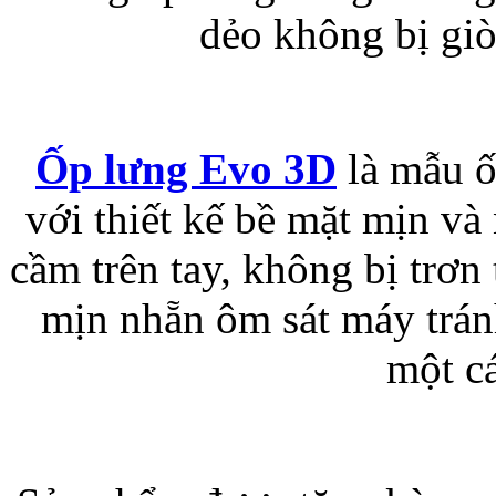
dẻo không bị giò
Bao da samsung galaxy
Ốp lưng Evo 3D
là mẫu ố
với thiết kế bề mặt mịn và
Bao da Samsung Galaxy 
cầm trên tay, không bị trơn 
mịn nhẵn ôm sát máy trán
một cá
Ốp lưng iPhone 