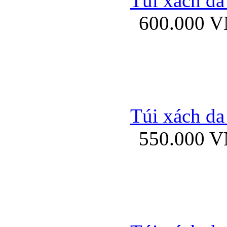
Túi xách da
Bao da iPhone 5 mở
600.000 
Bao da iPhone 
Túi xách da
550.000 
Bao da iPad Mini Bor