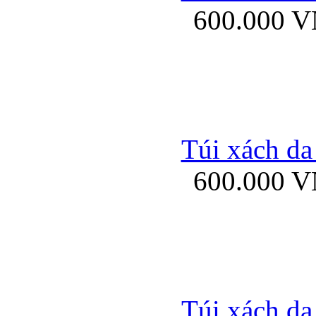
600.000 
Bao da samsung gal
Túi xách da
600.000 
Bao da Samsung Galaxy 
Túi xách da
Ốp lưng HTC