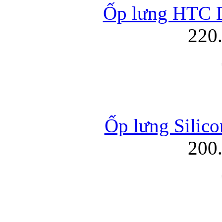
Ốp lưng HTC D
220
Ốp lưng Silico
200