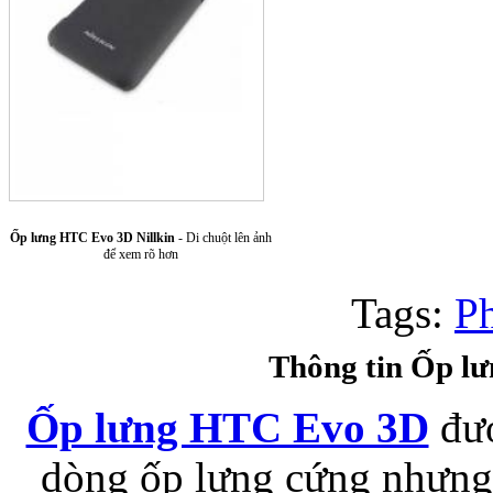
Túi xách da 
Ốp lưng HTC Evo 3D Nillkin
- Di chuột lên ảnh
để xem rõ hơn
Tags:
P
Thông tin Ốp l
Ốp lưng Sony Xp
Ốp lưng HTC Evo 3D
đượ
dòng ốp lưng cứng nhưng 