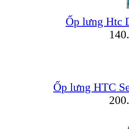
Ốp lưng Htc D
Bao da iPhone
140
Ốp lưng HTC Se
200