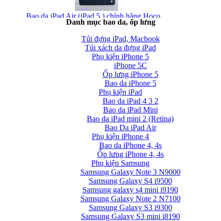
Bao da iPad Air (iPad 5 ) chính hãng Hoco...
Danh mục bao da, ốp lưng
Túi đựng iPad, Macbook
Túi xách da đựng iPad
Phụ kiện iPhone 5
iPhone 5C
Ốp lưng iPhone 5
Bao da iPhone 5
Phụ kiện iPad
Bao da iPad Air chính hãng Hoco Crystal Case...
Bao da iPad 4 3 2
Bao da iPad Mini
Bao da iPad mini 2 (Retina)
Bao Da iPad Air
Phụ kiện iPhone 4
Bao da iPhone 4, 4s
Ốp lưng iPhone 4, 4s
Phụ kiện Samsung
Bao da iPad Air cao cấp Baseus Folio siêu...
Samsung Galaxy Note 3 N9000
Samsung Galaxy S4 i9500
Samsung galaxy s4 mini i9190
Samsung Galaxy Note 2 N7100
Samsung Galaxy S3 i9300
Samsung Galaxy S3 mini i8190