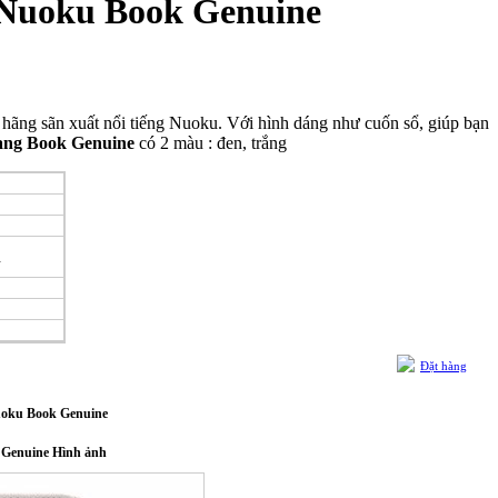
 Nuoku Book Genuine
bởi hãng sãn xuất nổi tiếng Nuoku. Với hình dáng như cuốn sổ, giúp bạn
ang Book Genuine
có 2 màu : đen, trắng
h
Đặt hàng
uoku Book Genuine
 Genuine Hình ảnh