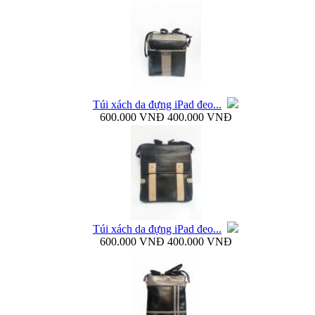
Bao da Galaxy Note 3 N900 mở ngang Zenus...
Túi xách da đựng iPad đeo...
600.000 VNĐ
400.000 VNĐ
Nắp lưng Samsung Galaxy Note 3 N9000 Baseus...
Túi xách da đựng iPad đeo...
600.000 VNĐ
400.000 VNĐ
Bao da Samsung Galaxy Note 3 N9000 Baseus Folio