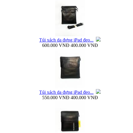
Bao da Samsung Galaxy S4 mini Flip Cover i9190...
Túi xách da đựng iPad đeo...
600.000 VNĐ
400.000 VNĐ
Túi đựng iPad da thật đeo chéo thời...
Túi xách da đựng iPad đeo...
550.000 VNĐ
400.000 VNĐ
Ốp lưng samsung Galaxy S4 i9500 Baseus...