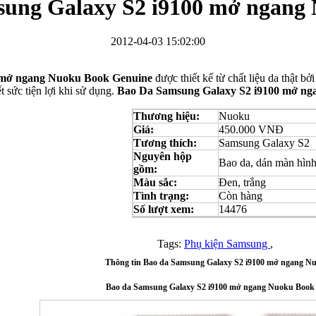
sung Galaxy S2 i9100 mở ngang
2012-04-03 15:02:00
 mở ngang Nuoku Book Genuine
được thiết kế từ chất liệu da thật 
t sức tiện lợi khi sử dụng.
Bao Da Samsung Galaxy S2 i9100 mở ng
Bao da Samsung Galaxy S3 Mini i8190 Flip Cover...
Thương hiệu:
Nuoku
Giá:
450.000 VNĐ
Tương thích:
Samsung Galaxy S2
Nguyên hộp
Bao da, dán màn hìn
gồm:
Màu sắc:
Đen, trắng
Tình trạng:
Còn hàng
Ốp lưng HTC One M7 Nillkin
Số lượt xem:
14476
Tags:
Phụ kiện Samsung
,
Thông tin Bao da Samsung Galaxy S2 i9100 mở ngang N
Bao da Samsung Galaxy S2 i9100 mở ngang Nuoku Book
Ốp lưng Sony Xperia Z LT36i Nillkin