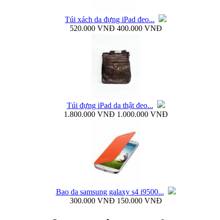
Túi xách da đựng iPad đeo...
520.000 VNĐ
400.000 VNĐ
Ốp lưng silicon Samsung Galaxy S4 Baseus...
Túi đựng iPad da thật đeo...
1.800.000 VNĐ
1.000.000 VNĐ
Ốp lưng Samsung Galaxy S4 i9500 Rock Naked...
Bao da samsung galaxy s4 i9500...
300.000 VNĐ
150.000 VNĐ
Bao da samsung galaxy s4 i9500 Flip Cover