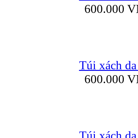
600.000 
Bao da samsung gal
Túi xách da
600.000 
Bao da Samsung Galaxy 
Túi xách da
Ốp lưng HTC