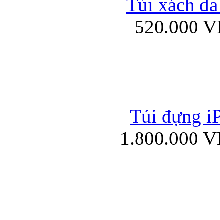
Túi xách da
Bao da iPad mini
520.000 
Túi đựng iP
Túi xách da đư
1.800.000 
Bao da iPad 4, iPad