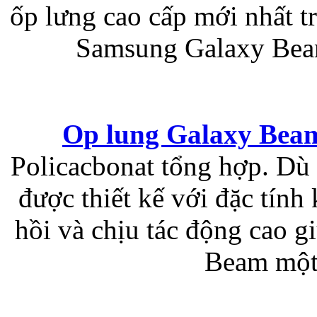
ốp lưng cao cấp mới nhất t
Bao da samsung galaxy
Samsung Galaxy Beam
Op lung Galaxy Bea
Bao da Samsung Galaxy 
Policacbonat tổng hợp. Dù
được thiết kế với đặc tín
hồi và chịu tác động cao 
Beam một 
Ốp lưng iPhone 