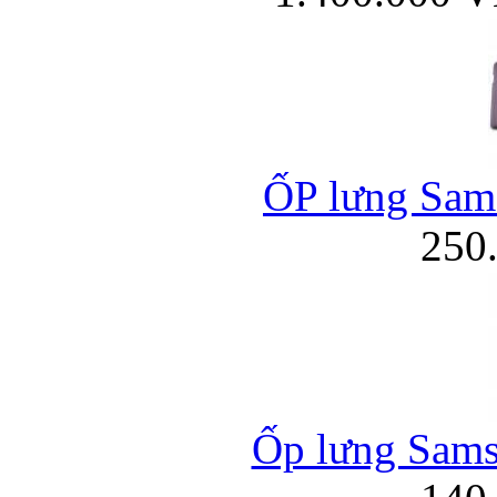
ỐP lưng Sams
250
Ốp lưng Sams