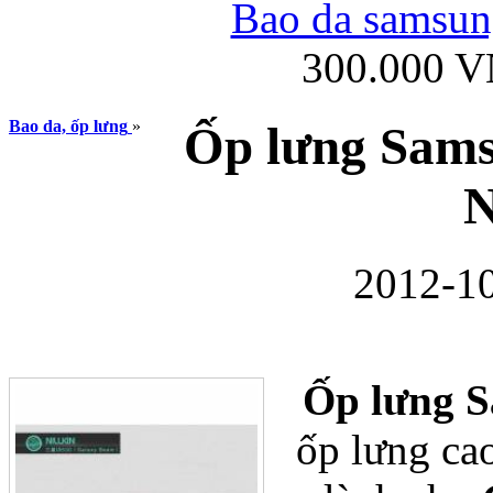
Bao da samsung
300.000 
Ốp lưng iPhone
Bao da, ốp lưng
»
Ốp lưng Sams
N
2012-10
Bao da Samsung Gala
Ốp lưng 
ốp lưng ca
Ốp lưng Samsung Galax