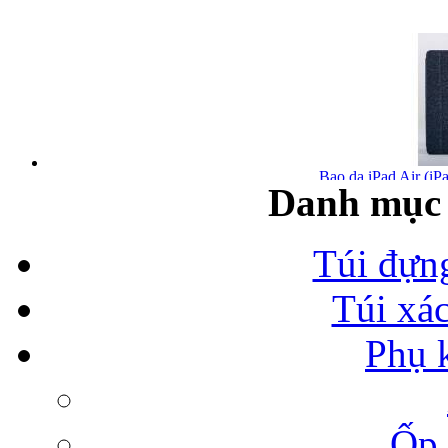
Bao da iPad Air (iPa
Danh mục 
Túi đựn
Túi xá
Bao da iPad Air chính
Phụ 
Ốp 