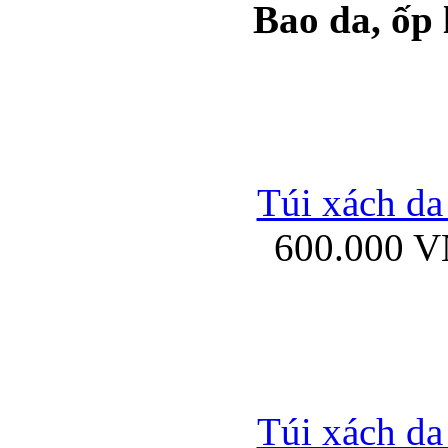
Bao da, ốp
Ốp lưng samsung Ga
Túi xách da
600.000 
Ốp lưng silicon Sam
Ốp lưng Samsung Gala
Túi xách da