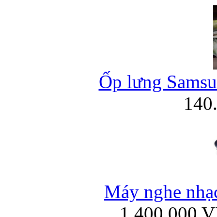
Ốp lưng Samsun
140
Máy nghe nhạ
1.400.000 