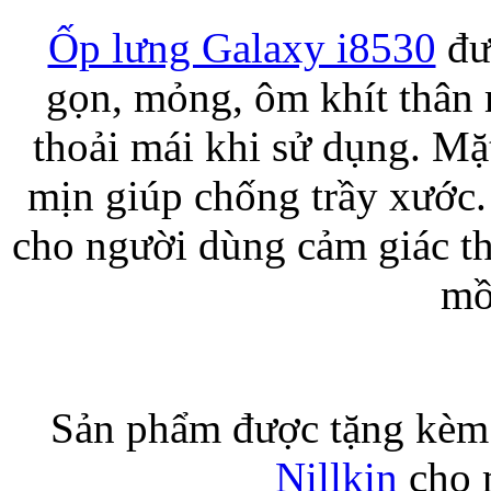
Ốp lưng Galaxy i8530
đư
Bao da iPhone 5 
gọn, mỏng, ôm khít thân 
thoải mái khi sử dụng. Mặ
mịn giúp chống trầy xước.
cho người dùng cảm giác th
Túi đựng iPad S
mồ
Túi đựng iPad 
Sản phẩm được tặng kèm 
Nillkin
cho 