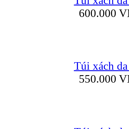
Túi xách da
Bao da iPhone 5 mở
600.000 
Bao da iPhone 
Túi xách da
550.000 
Bao da iPad Mini Bor