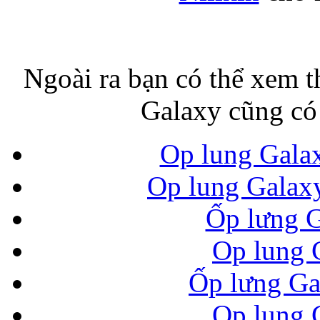
Túi đựng iP
Ngoài ra bạn có thể xem 
Galaxy cũng có
Op lung Gala
Bao da Samsung Galaxy
Op lung Galax
Ốp lưng 
Op lung 
Ốp lưng Ga
Bao da Samsung Ga
Op lung 