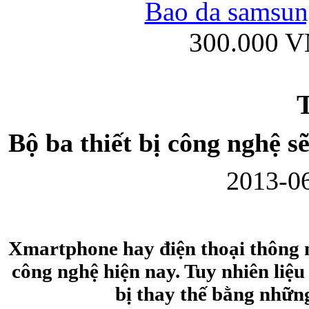
Bao da samsung
300.000 
Ốp lưng iPhone
T
Bộ ba thiết bị công nghệ se
2013-06
Bao da Samsung Gala
Xmartphone hay điện thoại thông mi
công nghệ hiện nay. Tuy nhiên liệu
Ốp lưng Samsung Galax
bị thay thế bằng những