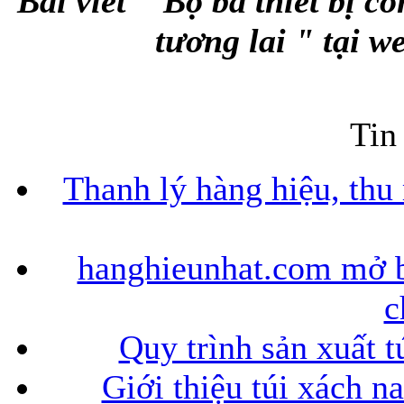
Bài viết " Bộ ba thiết bị c
tương lai " tại w
Tin
Thanh lý hàng hiệu, thu
hanghieunhat.com mở b
c
Quy trình sản xuất t
Giới thiệu túi xách n