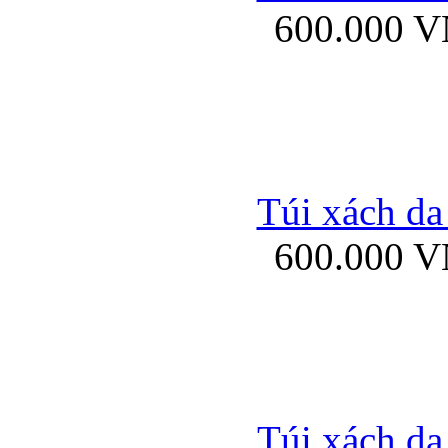
600.000 
Bao da samsung gal
Túi xách da
600.000 
Bao da Samsung Galaxy 
Túi xách da
Ốp lưng HTC