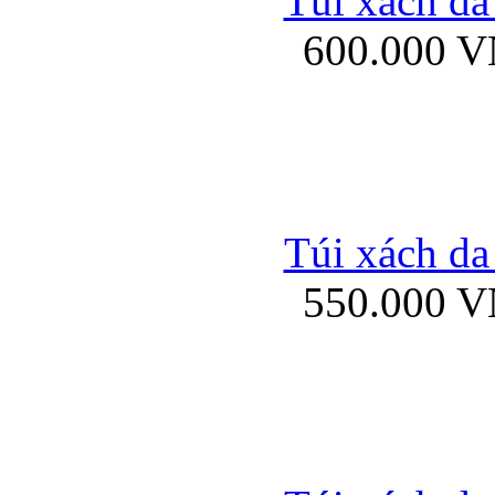
Túi xách da
Bao da iPhone 5 mở
600.000 
Bao da iPhone 
Túi xách da
550.000 
Bao da iPad Mini Bor