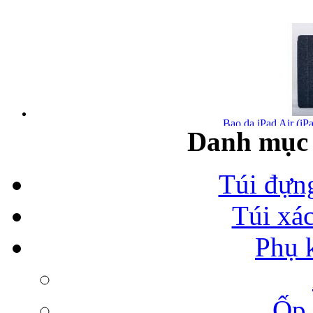
Bao da iPad Air (iPa
Danh mục 
Túi đựn
Túi xá
Bao da iPad Air chính
Phụ 
Ốp 