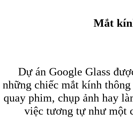
Mắt kín
Túi xách da 
Dự án Google Glass được
những chiếc mắt kính thông
quay phim, chụp ảnh hay là
Ốp lưng Sony Xp
việc tương tự như một 