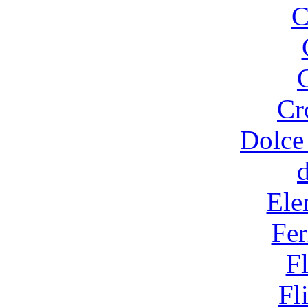
C
Cr
Dolce
Ele
Fer
F
Fl