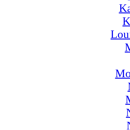
Ka
K
Lou
Mo