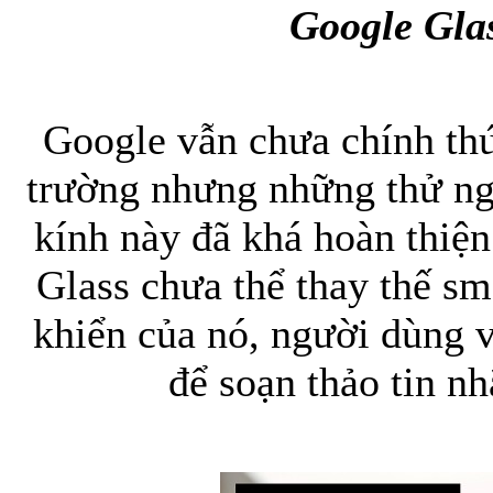
Google Gla
Bao da iPhone 5 
Google vẫn chưa chính thứ
trường nhưng những thử ng
kính này đã khá hoàn thiện
Túi đựng iPad S
Glass chưa thể thay thế sm
khiển của nó, người dùng 
để soạn thảo tin nh
Túi đựng iPad 