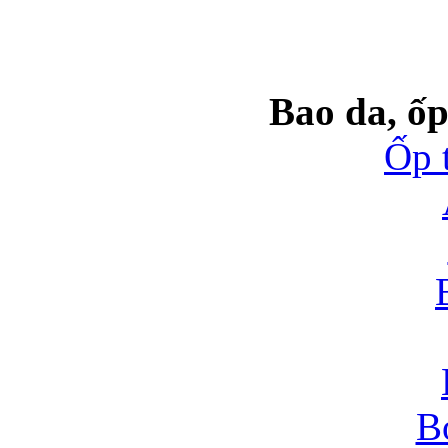
Bao da, ốp
Ốp 
B