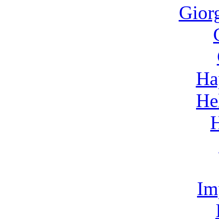
Gior
Ha
He
Im