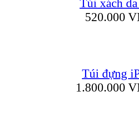
Túi xách da
Bao da iPad mini
520.000 
Túi đựng iP
Túi xách da đư
1.800.000 
Bao da iPad 4, iPad