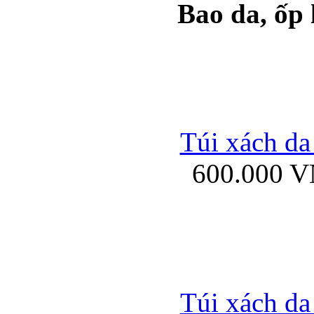
Bao da, ốp
Ốp lưng samsung Ga
Túi xách da
600.000 
Ốp lưng silicon Sam
Ốp lưng Samsung Gala
Túi xách da