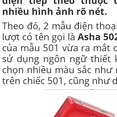
diện tiếp theo thuộc
nhiều hình ảnh rõ nét.
Theo đó, 2 mẫu điện thoại
lượt có tên gọi là
Asha 50
của
mẫu 501
vừa ra mắt c
Túi xách da 
sử dụng ngôn ngữ thiết 
chọn nhiều màu sắc như 
trên chiếc 501, cũng như 
Ốp lưng Sony Xp