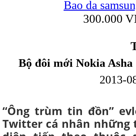
Bao da samsung
300.000 
Ốp lưng iPhone
T
Bộ đôi mới Nokia Asha
2013-08
Bao da Samsung Gala
“Ông trùm tin đồn” evl
Twitter cá nhân những t
Ốp lưng Samsung Galax