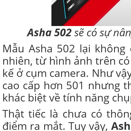
Asha 502
sẽ có sự nâ
Bao da iPhone
Mẫu Asha 502 lại không c
nhiên, từ hình ảnh trên có
kế ở cụm camera. Như vậy,
cao cấp hơn 501 nhưng th
khác biệt về tính năng chụ
Thật tiếc là chưa có thôn
điểm ra mắt. Tuy vậy,
Ash