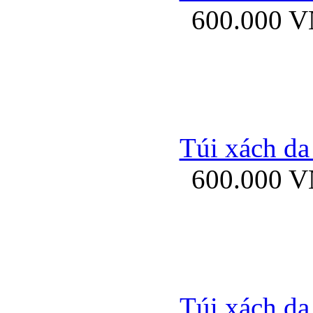
600.000 
Bao da samsung gal
Túi xách da
600.000 
Bao da Samsung Galaxy 
Túi xách da
Ốp lưng HTC