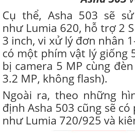
Cụ thể, Asha 503 sẽ s
Bao da iPhone 5 
như
Lumia 620, hỗ trợ 2 
3 inch, vi xử lý đơn nhân 
có một phím vật lý giống 
bị camera 5 MP cùng đèn 
Túi đựng iPad S
3.2 MP, không flash).
Ngoài ra, theo những hì
định Asha 503 cũng sẽ có 
Túi đựng iPad 
như Lumia 720/925 và kiê