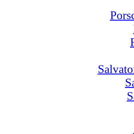
Pors
Salvato
S
S