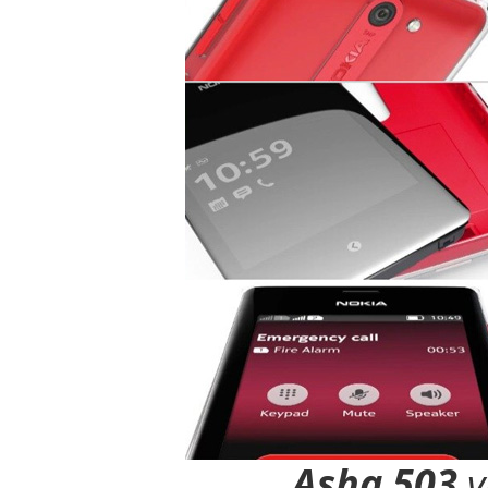
Bao da samsung galaxy
Bao da Samsung Galaxy 
Ốp lưng iPhone 
Asha 503
v