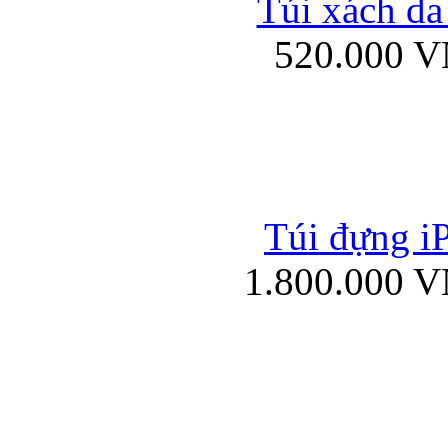
Túi xách da
Bao da iPad mini
520.000 
Túi đựng iP
Túi xách da đư
1.800.000 
Bao da iPad 4, iPad