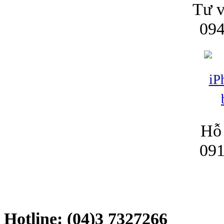
Tư v
094
Hỗ 
091
Hotline: (04)3 7327266