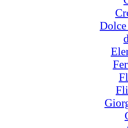
Cr
Dolce
Ele
Fer
F
Fl
Gior