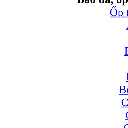
Ốp 
B
C