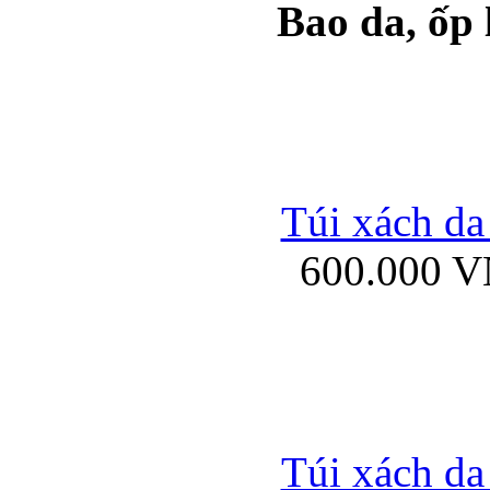
Bao da, ốp
Ốp lưng samsung Ga
Túi xách da
600.000 
Ốp lưng silicon Sam
Ốp lưng Samsung Gala
Túi xách da