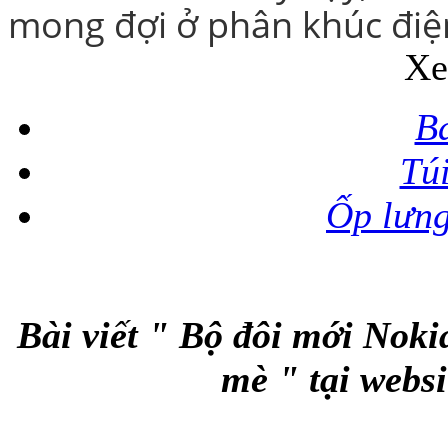
mong đợi ở phân khúc điện
Xe
B
Tú
Ốp lưn
Bài viết " Bộ đôi mới Nok
mè " tại webs