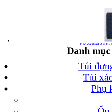
Bao da iPad Air (iPa
Danh mục 
Túi đựn
Túi xá
Bao da iPad Air chính
Phụ 
Ốp 