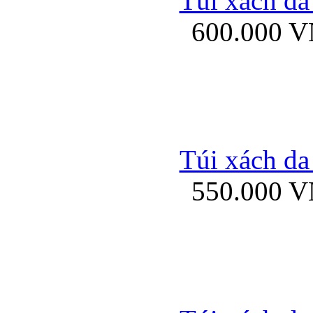
Túi xách da
Bao da iPhone 5 mở
600.000 
Bao da iPhone 
Túi xách da
550.000 
Bao da iPad Mini Bor