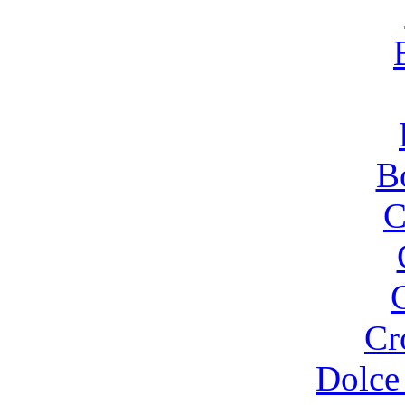
B
C
Cr
Dolce