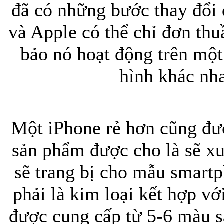
đã có những bước thay đổi 
và Apple có thể chỉ đơn th
bảo nó hoạt động trên một 
Bao da iPhone
hình khác nh
Một iPhone rẻ hơn cũng đượ
sản phẩm được cho là sẽ x
sẽ trang bị cho mẫu smart
phải là kim loại kết hợp vớ
được cung cấp từ 5-6 màu 