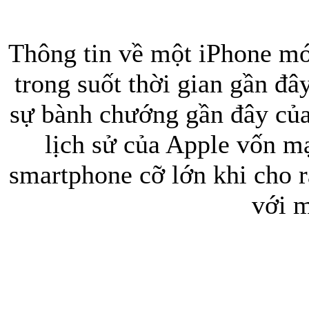
Thông tin về một iPhone mớ
trong suốt thời gian gần đâ
sự bành chướng gần đây củ
Túi xách da 
lịch sử của Apple vốn mạ
smartphone cỡ lớn khi cho 
với m
Ốp lưng Sony Xp