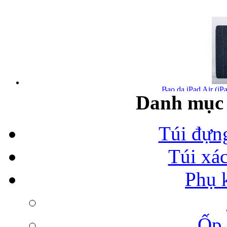
Bao da iPad Air (iPa
Danh mục 
Túi đựn
Túi xá
Bao da iPad Air chính
Phụ 
Ốp 