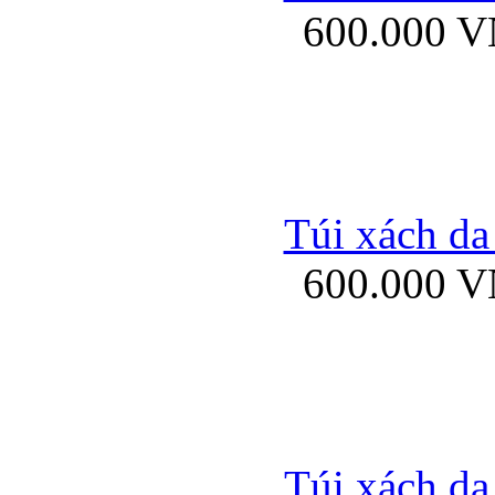
600.000 
Bao da samsung gal
Túi xách da
600.000 
Bao da Samsung Galaxy 
Túi xách da
Ốp lưng HTC