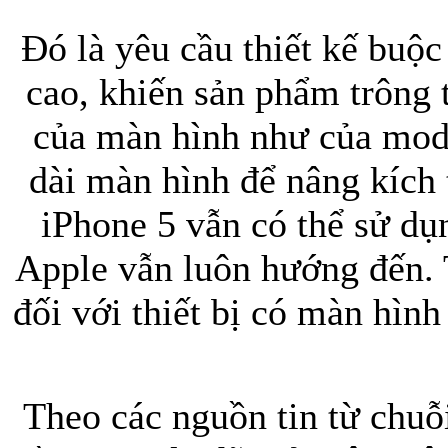
Đó là yêu cầu thiết kế buộ
Bao da iPhone 5 
cao, khiến sản phẩm trông 
của màn hình như của mod
dài màn hình để nâng kích 
iPhone 5 vẫn có thể sử dụ
Túi đựng iPad S
Apple vẫn luôn hướng đến. 
đối với thiết bị có màn hình
Túi đựng iPad 
Theo các nguồn tin từ chuỗ