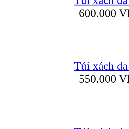
Túi xách da
Bao da iPhone 5 mở
600.000 
Bao da iPhone 
Túi xách da
550.000 
Bao da iPad Mini Bor