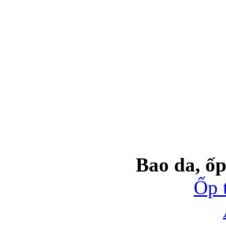
Bao da, ốp
Ốp 