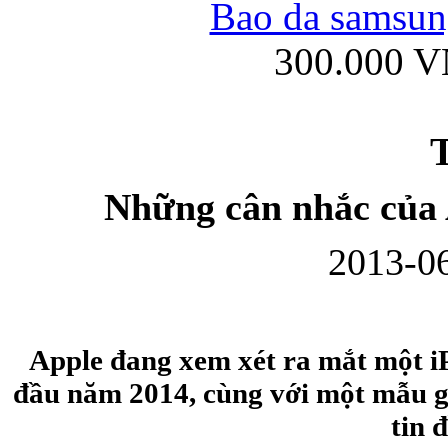
Bao da samsung
300.000 
Ốp lưng iPhone
T
Những cân nhắc của
2013-06
Bao da Samsung Gala
Apple đang xem xét ra mắt một iP
đầu năm 2014, cùng với một mẫu g
Ốp lưng Samsung Galax
tin 