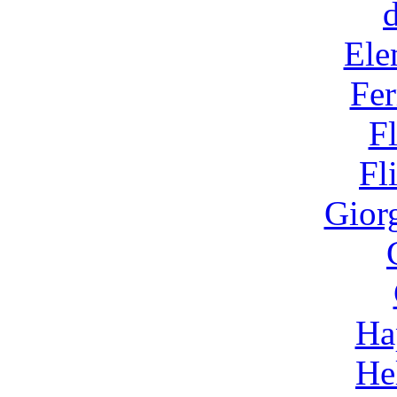
Ele
Fer
F
Fl
Gior
Ha
He