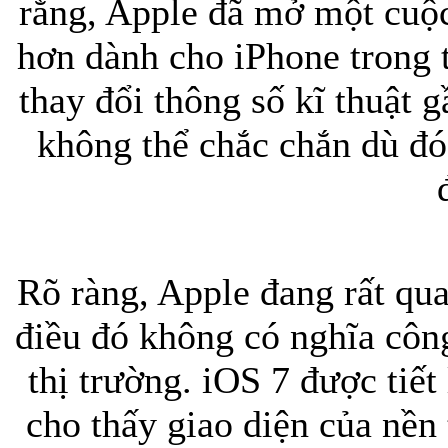
rằng, Apple đã mở một cuộc
hơn dành cho iPhone trong 
Túi đựng iP
thay đổi thông số kĩ thuật 
không thể chắc chắn dù đ
Bao da Samsung Galaxy
Rõ ràng, Apple đang rất qu
điều đó không có nghĩa côn
thị trường. iOS 7 được ti
Bao da Samsung Ga
cho thấy giao diện của nền