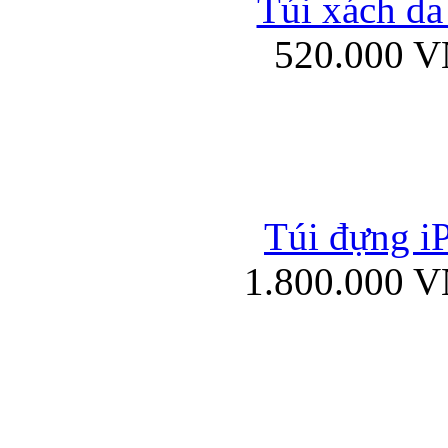
Túi xách da
Bao da iPad mini
520.000 
Túi đựng iP
Túi xách da đư
1.800.000 
Bao da iPad 4, iPad