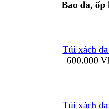
Bao da, ốp
Ốp lưng samsung Ga
Túi xách da
600.000 
Ốp lưng silicon Sam
Ốp lưng Samsung Gala
Túi xách da