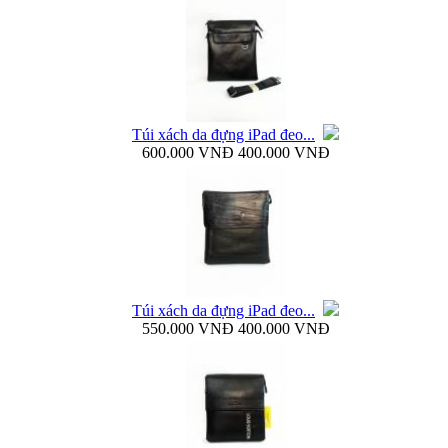
Bao da Samsung Galaxy S4 mini Flip Cover i9190...
Túi xách da đựng iPad đeo...
600.000 VNĐ
400.000 VNĐ
Túi đựng iPad da thật đeo chéo thời...
Túi xách da đựng iPad đeo...
550.000 VNĐ
400.000 VNĐ
Ốp lưng samsung Galaxy S4 i9500 Baseus...