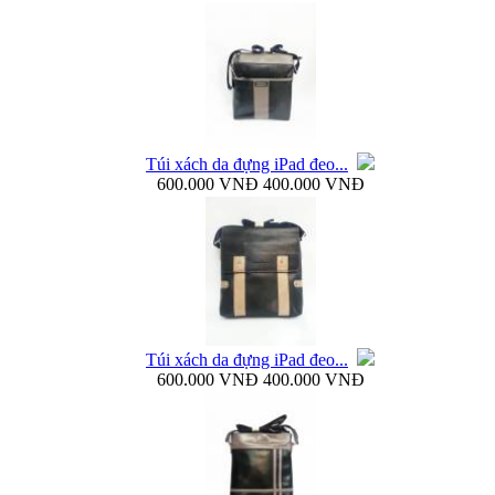
Bao da Galaxy Note 3 N900 mở ngang Zenus...
Túi xách da đựng iPad đeo...
600.000 VNĐ
400.000 VNĐ
Nắp lưng Samsung Galaxy Note 3 N9000 Baseus...
Túi xách da đựng iPad đeo...
600.000 VNĐ
400.000 VNĐ
Bao da Samsung Galaxy Note 3 N9000 Baseus Folio