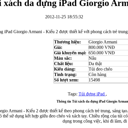
i xách da đựng iPad Giorgio Arm
2012-11-25 18:55:32
ng iPad Giorgio Armani - Kiểu 2 được thiết kế với phong cách trẻ trung,
Bao da Samsung Galaxy S3 Mini i8190 Flip Cover...
Thương hiệu:
Giorgio Armani
Giá:
800.000 VNĐ
Giá khuyến mại:
650.000 VNĐ
Màu sắc:
Nâu
Chất liệu:
Da thật
Kiểu dáng:
Túi đeo chéo
Tình trạng:
Còn hàng
Số lượt xem:
15498
Ốp lưng HTC One M7 Nillkin
Tags:
Túi đựng iPad
,
Thông tin Túi xách da đựng iPad Giorgio Armani
io Armani - Kiểu 2 được thiết kế theo phong cách trẻ trung, sáng tạo. T
thể sử dụng kết hợp giữa đeo chéo và xách tay. Chiều rộng của túi có t
dụng trong công việc, khi đi làm, đi
Ốp lưng Sony Xperia Z LT36i Nillkin