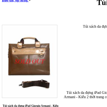
Bao da, ốp lưng
»
Tú
Túi xách da đự
Túi xách da đựng iPad Giorg
Armani - Kiểu 2 thời trang có 
Túi xách da đựng iPad Giorgio Armani - Kiểu