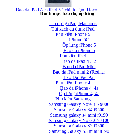
Bao da iPad Air (iPad 5 ) chính hãng Hoco...
Danh mục bao da, ốp lưng
Túi đựng iPad, Macbook
Túi xách da đựng iPad
Phụ kiện iPhone 5
iPhone 5C
Ốp lưng iPhone 5
Bao da iPhone 5
Phụ kiện iPad
Bao da iPad Air chính hãng Hoco Crystal Case...
Bao da iPad 4 3 2
Bao da iPad Mini
Bao da iPad mini 2 (Retina)
Bao Da iPad Air
Phụ kiện iPhone 4
Bao da iPhone 4, 4s
Ốp lưng iPhone 4, 4s
Phụ kiện Samsung
Bao da iPad Air cao cấp Baseus Folio siêu...
Samsung Galaxy Note 3 N9000
Samsung Galaxy S4 i9500
Samsung galaxy s4 mini i9190
Samsung Galaxy Note 2 N7100
Samsung Galaxy S3 i9300
Samsung Galaxy S3 mini i8190