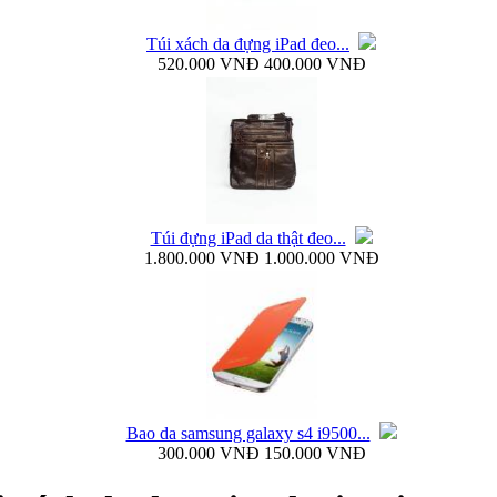
Túi xách da đựng iPad đeo...
520.000 VNĐ
400.000 VNĐ
Ốp lưng silicon Samsung Galaxy S4 Baseus...
Túi đựng iPad da thật đeo...
1.800.000 VNĐ
1.000.000 VNĐ
Ốp lưng Samsung Galaxy S4 i9500 Rock Naked...
Bao da samsung galaxy s4 i9500...
300.000 VNĐ
150.000 VNĐ
Bao da samsung galaxy s4 i9500 Flip Cover