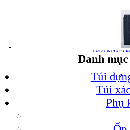
Bao da iPad Air (iPa
Danh mục 
Túi đựn
Túi xá
Bao da iPad Air chính
Phụ 
Ốp 