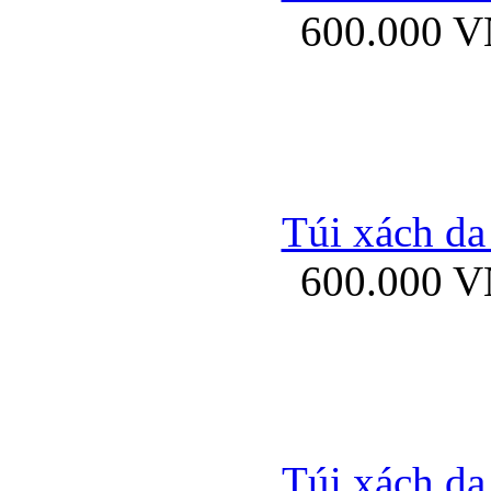
600.000 
Bao da samsung gal
Túi xách da
600.000 
Bao da Samsung Galaxy 
Túi xách da
Ốp lưng HTC