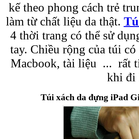
kế theo phong cách trẻ trun
Bao da samsung galaxy
làm từ chất liệu da thật.
Tú
4 thời trang có thể sử dụ
tay. Chiều rộng của túi có
Macbook, tài liệu ... rất t
Bao da Samsung Galaxy 
khi đi 
Túi xách da đựng iPad 
Ốp lưng iPhone 