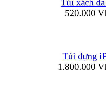
Túi xách da
Bao da iPad mini
520.000 
Túi đựng iP
Túi xách da đư
1.800.000 
Bao da iPad 4, iPad