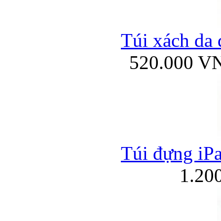
Túi xách da 
520.000 V
Túi đựng iPa
1.20