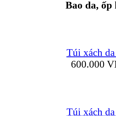
Bao da, ốp
Ốp lưng samsung Ga
Túi xách da
600.000 
Ốp lưng silicon Sam
Ốp lưng Samsung Gala
Túi xách da