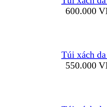
Túi xách da
Bao da iPhone 5 mở
600.000 
Bao da iPhone 
Túi xách da
550.000 
Bao da iPad Mini Bor