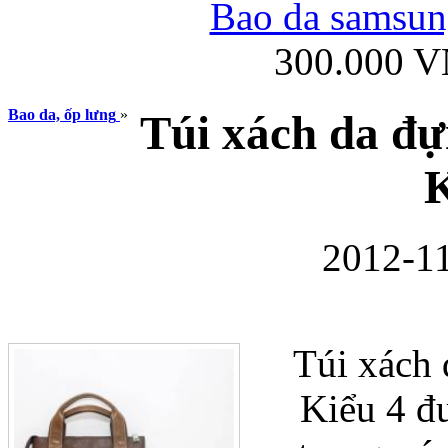
Bao da samsung
300.000 
Ốp lưng iPhone
Bao da, ốp lưng
»
Túi xách da đ
K
2012-11
Bao da Samsung Gala
Túi xác
Kiểu 4 đư
Ốp lưng Samsung Galax