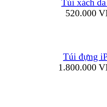
Túi xách da
Bao da iPad mini
520.000 
Túi đựng iP
Túi xách da đư
1.800.000 
Bao da iPad 4, iPad