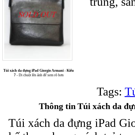
trung, sá
Túi xách da 
Túi xách da đựng iPad Giorgio Armani - Kiểu
7
- Di chuột lên ảnh để xem rõ hơn
Tags:
Tu
Ốp lưng Sony Xp
Thông tin Túi xách da đư
Túi xách da đựng iPad Gio