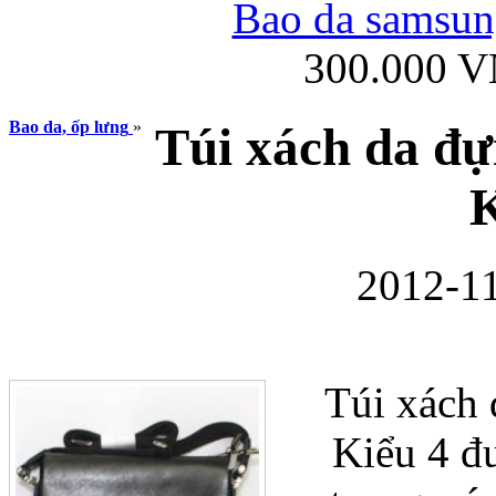
Bao da samsung
300.000 
Ốp lưng iPhone
Bao da, ốp lưng
»
Túi xách da đ
K
2012-11
Bao da Samsung Gala
Túi xác
Kiểu 4 đư
Ốp lưng Samsung Galax