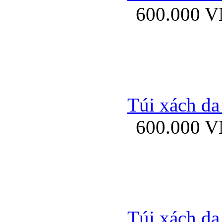
600.000 
Bao da samsung gal
Túi xách da
600.000 
Bao da Samsung Galaxy 
Túi xách da
Ốp lưng HTC