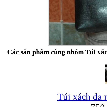
Túi đựng iP
Các sản phẩm cùng nhóm Túi xác
Bao da Samsung Galaxy
Túi xách da 
Bao da Samsung Ga