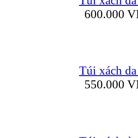
Túi xách da
Bao da iPhone 5 mở
600.000 
Bao da iPhone 
Túi xách da
550.000 
Bao da iPad Mini Bor