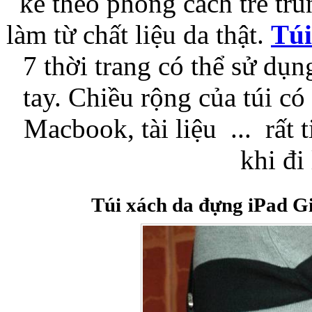
kế theo phong cách trẻ trun
làm từ chất liệu da thật.
Túi
Bao da samsung galaxy
7 thời trang có thể sử dụ
tay. Chiều rộng của túi có
Macbook, tài liệu ... rất t
Bao da Samsung Galaxy 
khi đi 
Túi xách da đựng iPad 
Ốp lưng iPhone 