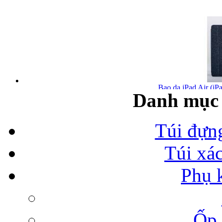
Bao da iPad Air (iPa
Danh mục 
Túi đựn
Túi xá
Bao da iPad Air chính
Phụ 
Ốp 