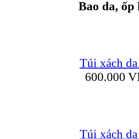
Bao da, ốp
Ốp lưng samsung Ga
Túi xách da
600.000 
Ốp lưng silicon Sam
Ốp lưng Samsung Gala
Túi xách da