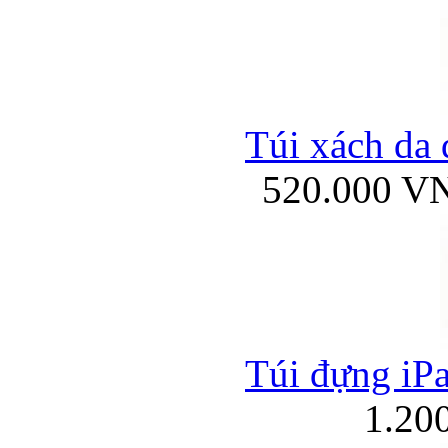
Túi xách da 
520.000 V
Túi đựng iPa
1.20