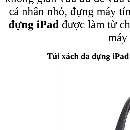
cá nhân nhỏ, đựng máy tí
Bao da iPhone 5 
đựng iPad
được làm từ ch
máy 
Túi xách da đựng iPa
Túi đựng iPad S
Túi đựng iPad 