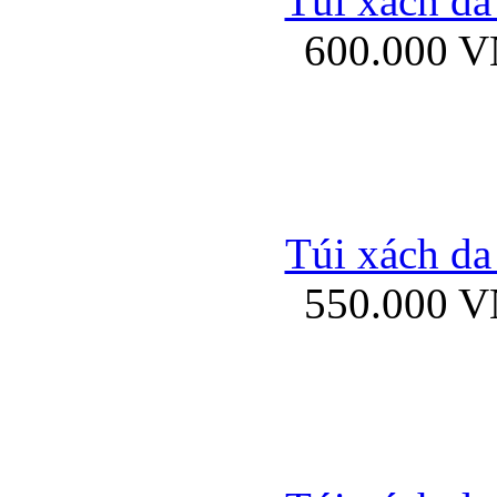
Túi xách da
Bao da iPhone 5 mở
600.000 
Bao da iPhone 
Túi xách da
550.000 
Bao da iPad Mini Bor