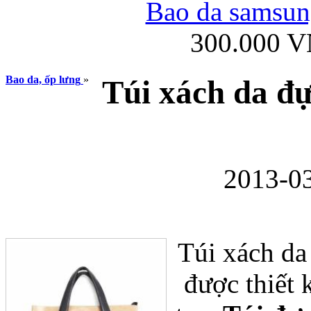
Bao da samsung
300.000 
Ốp lưng iPhone
Bao da, ốp lưng
»
Túi xách da đ
2013-03
Bao da Samsung Gala
Túi xách d
được thiết 
Ốp lưng Samsung Galax