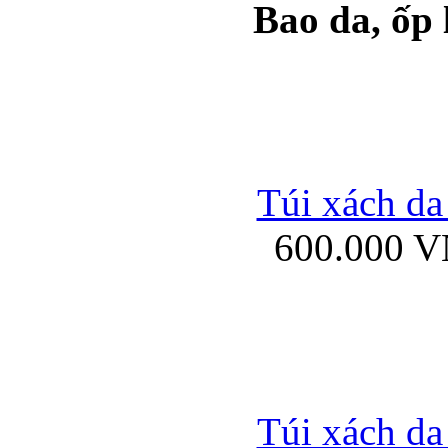
Bao da, ốp
Ốp lưng samsung Ga
Túi xách da
600.000 
Ốp lưng silicon Sam
Ốp lưng Samsung Gala
Túi xách da