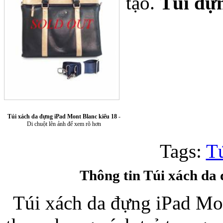
tạo.
Túi đư
Túi xách da 
Túi xách da đựng iPad Mont Blanc kiểu 18
-
Di chuột lên ảnh để xem rõ hơn
Tags:
Tu
Ốp lưng Sony Xp
Thông tin Túi xách da
Túi xách da đựng iPad Mon