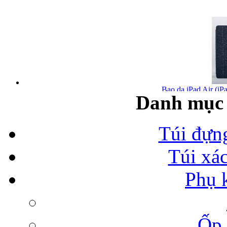
Bao da iPad Air (iPa
Danh mục 
Túi đựn
Túi xá
Bao da iPad Air chính
Phụ 
Ốp 