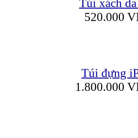
Túi xách da
Bao da iPad mini
520.000 
Túi đựng iP
Túi xách da đư
1.800.000 
Bao da iPad 4, iPad