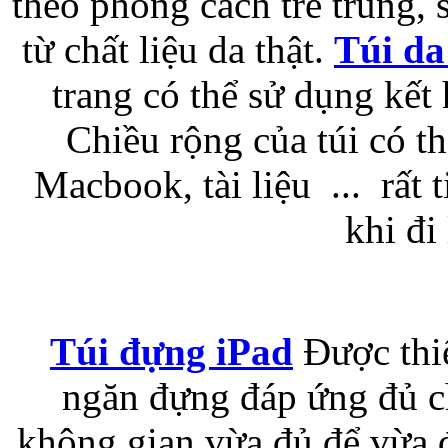
theo phong cách trẻ trung, 
từ chất liệu da thật.
Túi d
Bao da samsung galaxy
trang có thể sử dụng kết
Chiều rộng của túi có t
Macbook, tài liệu ... rất t
Bao da Samsung Galaxy 
khi đi 
Túi đựng iPad
Được thiế
Ốp lưng iPhone 
ngăn đựng đáp ứng đủ ch
không gian vừa đủ để vừa đ