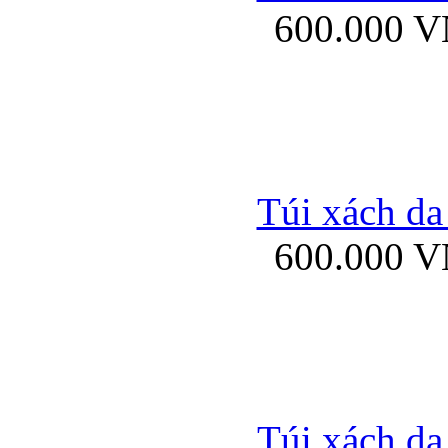
600.000 
Bao da samsung gal
Túi xách da
600.000 
Bao da Samsung Galaxy 
Túi xách da
Ốp lưng HTC